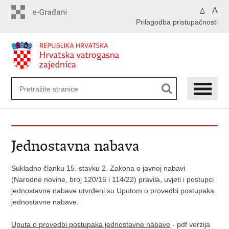
Preskoči
A
A
na
Prilagodba pristupačnosti
glavni
sadržaj
Jednostavna nabava
Sukladno članku 15. stavku 2. Zakona o javnoj nabavi
(Narodne novine, broj 120/16 i 114/22) pravila, uvjeti i postupci
jednostavne nabave utvrđeni su Uputom o provedbi postupaka
jednostavne nabave.
Uputa o provedbi postupaka jednostavne nabave
- pdf verzija