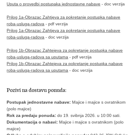
Uputa o provedbi postupaka jednostavne nabave
- doc verzija
Prilog 1a-Obrazac Zahtjeva za pokretanje postupka nabave
roba-usluga-radova
- pdf verzija
Prilog 1a-Obrazac Zahtjeva za pokretanje postupka nabave
roba-usluga-radova
- doc verzija
Prilog 1b-Obrazac Zahtejeva za pokretanje postupka nabave
roba-usluga-radova sa uputama
- pdf verzija
Prilog 1b-Obrazac Zahtejeva za pokretanje postupka nabave
roba-usluga-radova sa uputama
- doc verzija
Pozivi na dostavu ponuda:
Postupak jednostavne nabave:
Majice i majice s ovratnikom
(polo majice)
Rok za predaju ponuda:
do 19. svibnja 2026. u 10:00 sati.
Dokumentacija o nabavi:
Majice i majice s ovratnikom (polo
majice)