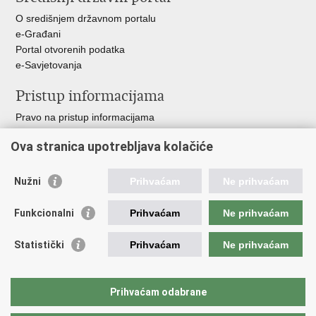
O središnjem državnom portalu
e-Građani
Portal otvorenih podatka
e-Savjetovanja
Pristup informacijama
Pravo na pristup informacijama
Zakoni i propisi
Ova stranica upotrebljava kolačiće
Pozivi za žurnu pomoć
Ministarstva i državna tijela
Nužni
Prihvaćam
Ne prihvaćam
Važne poveznice
Funkcionalni
Prihvaćam
Ne prihvaćam
Vlada RH
Povjerenik za informiranje
Statistički
Prihvaćam
Ne prihvaćam
Muzej hrvatskog vatrogastva
CTIF
The Federation of EUropean Fire Officers FEU
Prihvaćam odabrane
Intranet (samo za službenike HVZ)