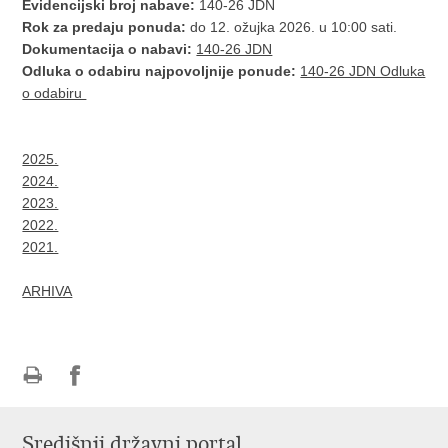
Evidencijski broj nabave:
140-26 JDN
Rok za predaju ponuda:
do 12. ožujka 2026. u 10:00 sati.
Dokumentacija o nabavi:
140-26 JDN
Odluka o odabiru najpovoljnije ponude:
140-26 JDN Odluka
o odabiru
2025.
2024.
2023.
2022.
2021.
ARHIVA
Ispiši
Podijeli
stranicu
na
Središnji državni portal
Facebooku