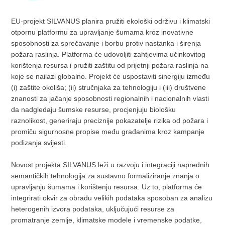
EU-projekt SILVANUS planira pružiti ekološki održivu i klimatski
otpornu platformu za upravljanje šumama kroz inovativne
sposobnosti za sprečavanje i borbu protiv nastanka i širenja
požara raslinja. Platforma će udovoljiti zahtjevima učinkovitog
korištenja resursa i pružiti zaštitu od prijetnji požara raslinja na
koje se nailazi globalno. Projekt će uspostaviti sinergiju između
(i) zaštite okoliša; (ii) stručnjaka za tehnologiju i (iii) društvene
znanosti za jačanje sposobnosti regionalnih i nacionalnih vlasti
da nadgledaju šumske resurse, procjenjuju biološku
raznolikost, generiraju preciznije pokazatelje rizika od požara i
promiču sigurnosne propise među građanima kroz kampanje
podizanja svijesti.
Novost projekta SILVANUS leži u razvoju i integraciji naprednih
semantičkih tehnologija za sustavno formaliziranje znanja o
upravljanju šumama i korištenju resursa. Uz to, platforma će
integrirati okvir za obradu velikih podataka sposoban za analizu
heterogenih izvora podataka, uključujući resurse za
promatranje zemlje, klimatske modele i vremenske podatke,