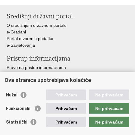
Ispiši
Podijeli
stranicu
na
Središnji državni portal
Facebooku
O središnjem državnom portalu
e-Građani
Portal otvorenih podatka
e-Savjetovanja
Pristup informacijama
Pravo na pristup informacijama
Zakoni i propisi
Ova stranica upotrebljava kolačiće
Pozivi za žurnu pomoć
Ministarstva i državna tijela
Nužni
Prihvaćam
Ne prihvaćam
Važne poveznice
Funkcionalni
Prihvaćam
Ne prihvaćam
Vlada RH
Povjerenik za informiranje
Statistički
Prihvaćam
Ne prihvaćam
Muzej hrvatskog vatrogastva
CTIF