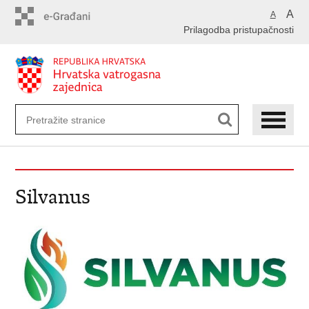
Preskoči
A
A
na
Prilagodba pristupačnosti
glavni
sadržaj
Silvanus