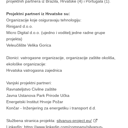
projektnih partnera iz Brazila, Hrvatske (4) i Portugala (1).
Projektni partneri iz Hrvatske su:
Organizacije koje osiguravaju tehnologiju:
Rinigard d.o.o.
Micro Digital d.o.o. (ujedno i voditelj jedne radne grupe
projekta)
Veleučilište Velika Gorica
Dionici: vatrogasne organizacije, organizacije zaštite okoliša,
ekološke organizacije:
Hrvatska vatrogasna zajednica
Vanjski projektni partneri:
Ravnateljstvo Civilne zaštite
Javna Ustanova Park Prirode Učka
Energetski Institut Hrvoje Požar
Končar - Inženjering za energetiku i transport d.d.
Službena stranica projekta:
silvanus-project.eu/
LinkedIn:
https://www.linkedin.com/company/silvanus-