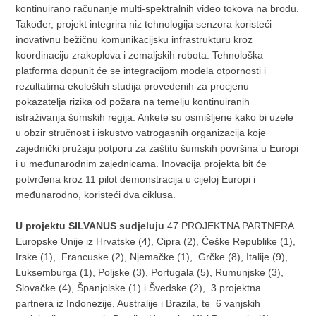
kontinuirano računanje multi-spektralnih video tokova na brodu.
Također, projekt integrira niz tehnologija senzora koristeći
inovativnu bežičnu komunikacijsku infrastrukturu kroz
koordinaciju zrakoplova i zemaljskih robota. Tehnološka
platforma dopunit će se integracijom modela otpornosti i
rezultatima ekoloških studija provedenih za procjenu
pokazatelja rizika od požara na temelju kontinuiranih
istraživanja šumskih regija. Ankete su osmišljene kako bi uzele
u obzir stručnost i iskustvo vatrogasnih organizacija koje
zajednički pružaju potporu za zaštitu šumskih površina u Europi
i u međunarodnim zajednicama. Inovacija projekta bit će
potvrđena kroz 11 pilot demonstracija u cijeloj Europi i
međunarodno, koristeći dva ciklusa.
U projektu SILVANUS sudjeluju
47 PROJEKTNA PARTNERA
Europske Unije iz Hrvatske (4), Cipra (2), Češke Republike (1),
Irske (1), Francuske (2), Njemačke (1), Grčke (8), Italije (9),
Luksemburga (1), Poljske (3), Portugala (5), Rumunjske (3),
Slovačke (4), Španjolske (1) i Švedske (2), 3 projektna
partnera iz Indonezije, Australije i Brazila, te 6 vanjskih