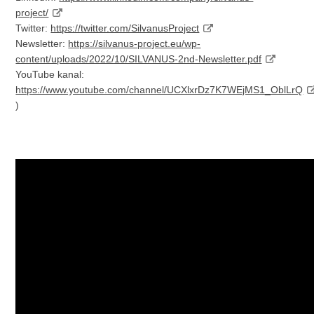
project/
Twitter:
https://twitter.com/SilvanusProject
Newsletter:
https://silvanus-project.eu/wp-
content/uploads/2022/10/SILVANUS-2nd-Newsletter.pdf
YouTube kanal:
https://www.youtube.com/channel/UCXlxrDz7K7WEjMS1_OblLrQ
)