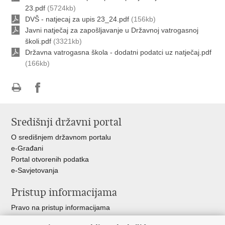
23.pdf
(5724kb)
DVŠ - natjecaj za upis 23_24.pdf
(156kb)
Javni natječaj za zapošljavanje u Državnoj vatrogasnoj
školi.pdf
(3321kb)
Državna vatrogasna škola - dodatni podatci uz natječaj.pdf
(166kb)
Ispiši
Podijeli
stranicu
na
Središnji državni portal
Facebooku
O središnjem državnom portalu
e-Građani
Portal otvorenih podatka
e-Savjetovanja
Pristup informacijama
Pravo na pristup informacijama
Zakoni i propisi