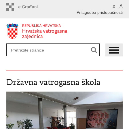
Preskoči
A
A
na
Prilagodba pristupačnosti
glavni
sadržaj
Državna vatrogasna škola