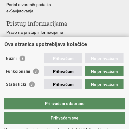
Portal otvorenih podatka
e-Savjetovanja
Pristup informacijama
Pravo na pristup informacijama
Zakoni i propisi
Ova stranica upotrebljava kolačiće
Pozivi za žurnu pomoć
Ministarstva i državna tijela
Nužni
Prihvaćam
Ne prihvaćam
Važne poveznice
Funkcionalni
Prihvaćam
Ne prihvaćam
Vlada RH
Povjerenik za informiranje
Statistički
Prihvaćam
Ne prihvaćam
Muzej hrvatskog vatrogastva
CTIF
The Federation of EUropean Fire Officers FEU
Prihvaćam odabrane
Intranet (samo za službenike HVZ)
Prihvaćam sve
Povratak na vrh