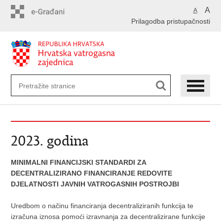
Preskoči
A
A
na
Prilagodba pristupačnosti
glavni
sadržaj
2023. godina
MINIMALNI FINANCIJSKI STANDARDI ZA
DECENTRALIZIRANO FINANCIRANJE REDOVITE
DJELATNOSTI JAVNIH VATROGASNIH POSTROJBI
Uredbom o načinu financiranja decentraliziranih funkcija te
izračuna iznosa pomoći izravnanja za decentralizirane funkcije