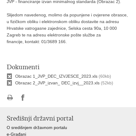
JVP - financiranje izvan minimalnog standarda (Obrazac 2).
Slijedom navedenog, molimo da popunjene i ovjerene obrasce,
u fizičkom obliku i elektronskom obliku dostavite na adresu
Hrvatske vatrogasne zajednice, Selska cesta 90a, 10 000
Zagreb te na adresu elektronske pošte službe za
financije, kontakt: 01/3689 166.
Dokumenti
Obrazac 1_JVP_DEC_IZVJESCE_2023.xls
(60kb)
Obrazac 2_JVP_izvan_ DEC_izvj__2023.xls
(52kb)
Ispiši
Podijeli
stranicu
na
Središnji državni portal
Facebooku
O središnjem državnom portalu
e-Građani