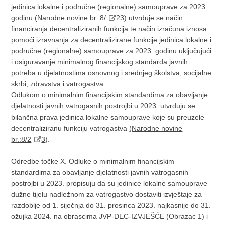
jedinica lokalne i područne (regionalne) samouprave za 2023.
godinu (
Narodne novine br.:8/
23
) utvrđuje se način
financiranja decentraliziranih funkcija te način izračuna iznosa
pomoći izravnanja za decentralizirane funkcije jedinica lokalne i
područne (regionalne) samouprave za 2023. godinu uključujući
i osiguravanje minimalnog financijskog standarda javnih
potreba u djelatnostima osnovnog i srednjeg školstva, socijalne
skrbi, zdravstva i vatrogastva.
Odlukom o minimalnim financijskim standardima za obavljanje
djelatnosti javnih vatrogasnih postrojbi u 2023. utvrđuju se
bilančna prava jedinica lokalne samouprave koje su preuzele
decentraliziranu funkciju vatrogastva
(
Narodne novine
br.:8/2
3
).
Odredbe točke X. Odluke o minimalnim financijskim
standardima za obavljanje djelatnosti javnih vatrogasnih
postrojbi u 2023. propisuju da su jedinice lokalne samouprave
dužne tijelu nadležnom za vatrogastvo dostaviti izvještaje za
razdoblje od 1. siječnja do 31. prosinca 2023. najkasnije do 31.
ožujka 2024. na obrascima JVP-DEC-IZVJEŠĆE (Obrazac 1) i