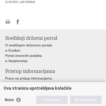
11.09.2020. | pdf (2483kb)
Ispiši
Podijeli
stranicu
na
Središnji državni portal
Facebooku
O središnjem državnom portalu
e-Građani
Portal otvorenih podatka
e-Savjetovanja
Pristup informacijama
Pravo na pristup informacijama
Zakoni i propisi
Ova stranica upotrebljava kolačiće
Pozivi za žurnu pomoć
Ministarstva i državna tijela
Nužni
Prihvaćam
Ne prihvaćam
Važne poveznice