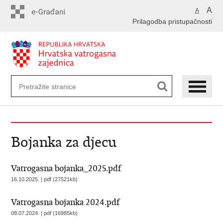
Preskoči
A
A
na
Prilagodba pristupačnosti
glavni
sadržaj
Bojanka za djecu
Vatrogasna bojanka_2025.pdf
16.10.2025. | pdf (27521kb)
Vatrogasna bojanka 2024.pdf
08.07.2024. | pdf (16985kb)