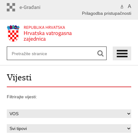
Preskoči
A
A
na
Prilagodba pristupačnosti
glavni
sadržaj
Vijesti
Filtrirajte vijesti: