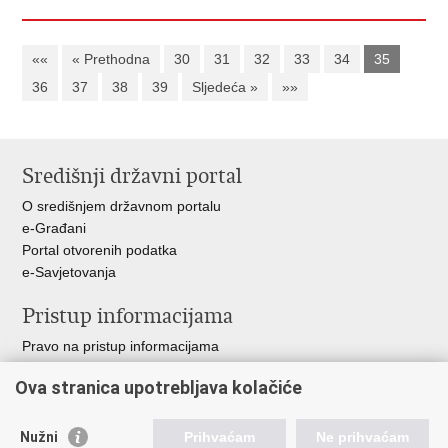
««
« Prethodna
30
31
32
33
34
35
36
37
38
39
Sljedeća »
»»
Središnji državni portal
O središnjem državnom portalu
e-Građani
Portal otvorenih podatka
e-Savjetovanja
Pristup informacijama
Pravo na pristup informacijama
Zakoni i propisi
Ova stranica upotrebljava kolačiće
Pozivi za žurnu pomoć
Ministarstva i državna tijela
Nužni
Prihvaćam
Ne prihvaćam