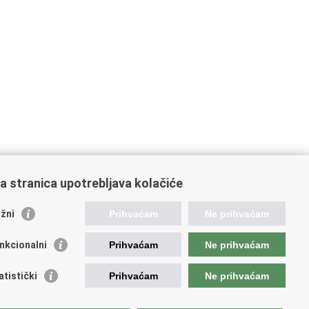
a stranica upotrebljava kolačiće
žni
Prihvaćam
Ne prihvaćam
nkcionalni
Prihvaćam
Ne prihvaćam
ažne poveznice
atistički
Prihvaćam
Ne prihvaćam
ada RH
jerenik za informiranje
ej hrvatskog vatrogastva