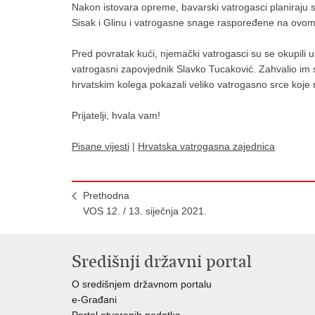
Nakon istovara opreme, bavarski vatrogasci planiraju s
Sisak i Glinu i vatrogasne snage raspoređene na ovo
Pred povratak kući, njemački vatrogasci su se okupili u
vatrogasni zapovjednik Slavko Tucaković. Zahvalio im 
hrvatskim kolega pokazali veliko vatrogasno srce koje
Prijatelji, hvala vam!
Pisane vijesti
|
Hrvatska vatrogasna zajednica
Prethodna
VOS 12. / 13. siječnja 2021.
Središnji državni portal
O središnjem državnom portalu
e-Građani
Portal otvorenih podatka