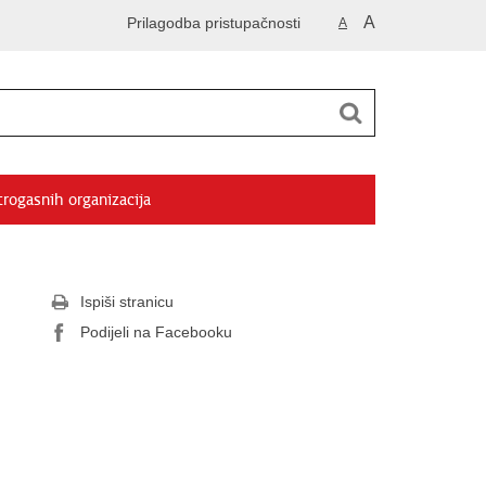
A
Prilagodba pristupačnosti
A
trogasnih organizacija
Ispiši stranicu
Podijeli na Facebooku