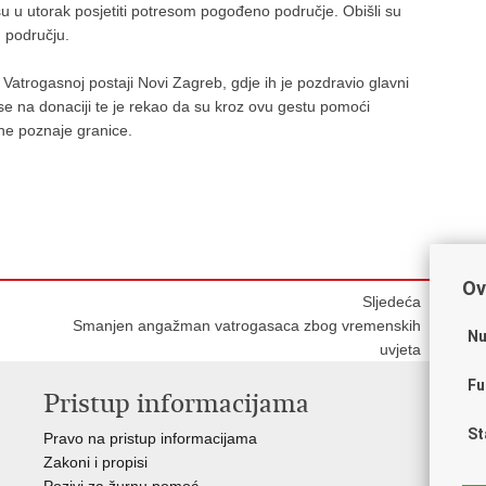
u u utorak posjetiti potresom pogođeno područje. Obišli su
m području.
 Vatrogasnoj postaji Novi Zagreb, gdje ih je pozdravio glavni
se na donaciji te je rekao da su kroz ovu gestu pomoći
 ne poznaje granice.
Ov
Sljedeća
Smanjen angažman vatrogasaca zbog vremenskih
Nu
uvjeta
Fu
Pristup informacijama
V
St
Pravo na pristup informacijama
Vl
Zakoni i propisi
Pov
Pozivi za žurnu pomoć
Muz