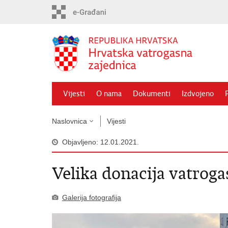
Preskoči
na
glavni
sadržaj
Vijesti
O nama
Dokumenti
Izdvojeno
Naslovnica
Vijesti
Objavljeno: 12.01.2021.
Velika donacija vatrog
Galerija fotografija