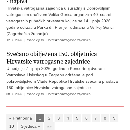
- najava
Hrvatska vatrogasna zajednica u suradnji s Dobrovoljnim
vatrogasnim društvom Velika Gorica organizira 40. susret
vatrogasnih puhačkih orkestara koji će se 14. lipnja 2026.
godine održati u Parku dr. Franje Tuđmana u Velikoj Gorici
(Zagrebačka županija) ...
12.06.2026. | Pisane vijesti | Hrvatska vatrogasna zajednica
Svečano obilježena 150. obljetnica
Hrvatske vatrogasne zajednice
U nedjelju 7. lipnja 2026. godine u Koncertnoj dvorani
Vatroslava Lisinskog u Zagrebu održana je pod
pokroviteljstvom Vlade Republike Hrvatske svečana proslava
150. obljetnice Hrvatske vatrogasne zajednice. ...
08.06.2026. | Pisane vijesti | Hrvatska vatrogasna zajednica
« Prethodna
1
2
3
4
5
6
7
8
9
10
Sljedeća »
»»