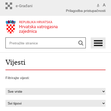
Preskoči
A
A
na
Prilagodba pristupačnosti
glavni
sadržaj
Vijesti
Filtrirajte vijesti: