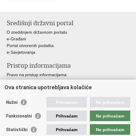
Središnji državni portal
O središnjem državnom portalu
e-Građani
Portal otvorenih podatka
e-Savjetovanja
Pristup informacijama
Pravo na pristup informacijama
Zakoni i propisi
Ova stranica upotrebljava kolačiće
Pozivi za žurnu pomoć
Ministarstva i državna tijela
Nužni
Prihvaćam
Ne prihvaćam
Važne poveznice
Funkcionalni
Prihvaćam
Ne prihvaćam
Vlada RH
Povjerenik za informiranje
Statistički
Prihvaćam
Ne prihvaćam
Muzej hrvatskog vatrogastva