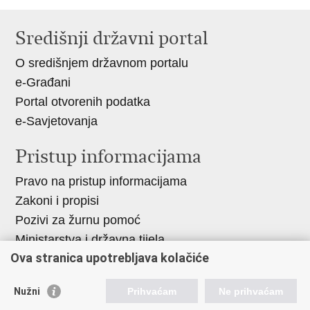
Ispiši
Podijeli
stranicu
na
Središnji državni portal
Facebooku
O središnjem državnom portalu
e-Građani
Portal otvorenih podatka
e-Savjetovanja
Pristup informacijama
Pravo na pristup informacijama
Zakoni i propisi
Pozivi za žurnu pomoć
Ministarstva i državna tijela
Ova stranica upotrebljava kolačiće
Važne poveznice
Nužni
Prihvaćam
Ne prihvaćam
Vlada RH