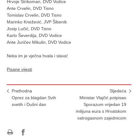
Hrvoje Strikoman, DVD Vodice
Ante Crvelin, DVD Tisno
Tomislav Crvelin, DVD Tisno
Marinko Knežević, JVP Šibenik
Josip Lučić, DVD Tisno
Karlo Ševerdija, DVD Vodice
Ante Juričev Mikulin, DVD Vodice
Neka im je vječna hvala i slava!
Pisane vijesti
Prethodna
Sljedeća
Oprez za blagdan Svih
Ministar Vlajčić potpisao
svetih i Dušni dan
Sporazum vrijedan 19
milijuna eura s Hrvatskom
vatrogasnom zajednicom