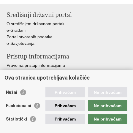
Ispiši
Podijeli
stranicu
na
Središnji državni portal
Facebooku
O središnjem državnom portalu
e-Građani
Portal otvorenih podatka
e-Savjetovanja
Pristup informacijama
Pravo na pristup informacijama
Zakoni i propisi
Ova stranica upotrebljava kolačiće
Pozivi za žurnu pomoć
Ministarstva i državna tijela
Nužni
Prihvaćam
Ne prihvaćam
Važne poveznice
Funkcionalni
Prihvaćam
Ne prihvaćam
Vlada RH
Povjerenik za informiranje
Statistički
Prihvaćam
Ne prihvaćam
Muzej hrvatskog vatrogastva
CTIF