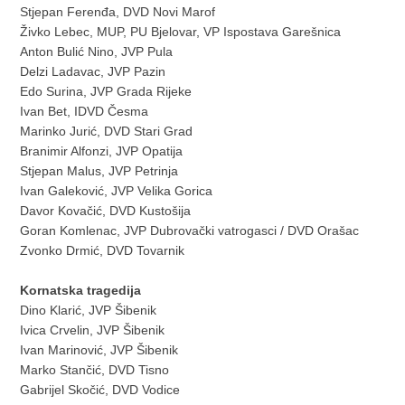
Stjepan Ferenđa, DVD Novi Marof
Živko Lebec, MUP, PU Bjelovar, VP Ispostava Garešnica
Anton Bulić Nino, JVP Pula
Delzi Ladavac, JVP Pazin
Edo Surina, JVP Grada Rijeke
Ivan Bet, IDVD Česma
Marinko Jurić, DVD Stari Grad
Branimir Alfonzi, JVP Opatija
Stjepan Malus, JVP Petrinja
Ivan Galeković, JVP Velika Gorica
Davor Kovačić, DVD Kustošija
Goran Komlenac, JVP Dubrovački vatrogasci / DVD Orašac
Zvonko Drmić, DVD Tovarnik
Kornatska tragedija
Dino Klarić, JVP Šibenik
Ivica Crvelin, JVP Šibenik
Ivan Marinović, JVP Šibenik
Marko Stančić, DVD Tisno
Gabrijel Skočić, DVD Vodice