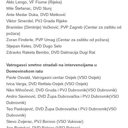
Aldo Lengo, VF Fiume (Rijeka)
Mile Štefanac, DVD Slunj
Ante Medar Duka, DVD Metković
Viktor Smerdel, PVJ Grada Rijeke
Branislav (Dimitrije) Vučković, PVP Zagreb (Centar za zaštitu od
požara)
Zoran Finderle, PVP Umag (Centar za zaštitu od požara)
Stjepan Keles, DVD Dugo Selo
Zdravko Rakela Bembo, DVD Dalmacija Dugi Rat
Vatrogasci smrtno stradali na intervencijama u
Domovinskom ratu
Pavle Osvald, Vatrogasni centar Osijek (VSO Osijek)
Ivica Varga, DVD Retfala-Osijek (VSO Osijek)
Niko Mihočević, DVD Gruda i PVJ Dubrovnik(VSO Dubrovnik)
Andro Savinović, DVD Župa Dubrovačka i PVJ Dubrovnik(VSO
Dubrovnik)
Teo Paskojević, DVD Župa Dubrovačka i PVJ Dubrovnik(VSO
Dubrovnik)
Stevo Zvijerac, PVJ Borovo (VSO Vukovar)
Aco Bartoluci, DVD Pakrac (VSO Pakrac)