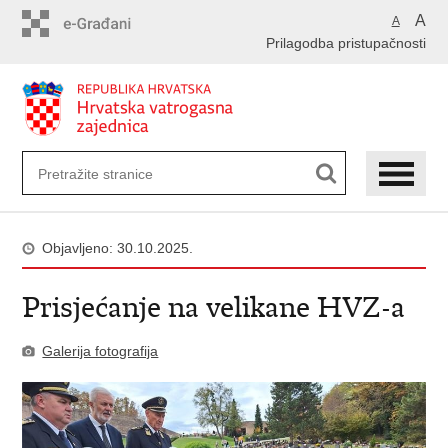
Preskoči
A
A
na
Prilagodba pristupačnosti
glavni
sadržaj
Objavljeno: 30.10.2025.
Prisjećanje na velikane HVZ-a
Galerija fotografija