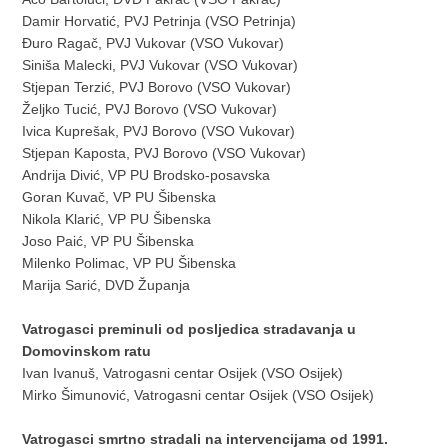
Damir Horvatić, PVJ Petrinja (VSO Petrinja)
Đuro Ragač, PVJ Vukovar (VSO Vukovar)
Siniša Malecki, PVJ Vukovar (VSO Vukovar)
Stjepan Terzić, PVJ Borovo (VSO Vukovar)
Željko Tucić, PVJ Borovo (VSO Vukovar)
Ivica Kuprešak, PVJ Borovo (VSO Vukovar)
Stjepan Kaposta, PVJ Borovo (VSO Vukovar)
Andrija Divić, VP PU Brodsko-posavska
Goran Kuvač, VP PU Šibenska
Nikola Klarić, VP PU Šibenska
Joso Paić, VP PU Šibenska
Milenko Polimac, VP PU Šibenska
Marija Sarić, DVD Županja
Vatrogasci preminuli od posljedica stradavanja u
Domovinskom ratu
Ivan Ivanuš, Vatrogasni centar Osijek (VSO Osijek)
Mirko Šimunović, Vatrogasni centar Osijek (VSO Osijek)
Vatrogasci smrtno stradali na intervencijama od 1991.