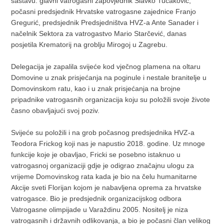
sastavu: glavni vatrogasni zapovjednik Slavko Tucaković,
počasni predsjednik Hrvatske vatrogasne zajednice Franjo
Gregurić, predsjednik Predsjedništva HVZ-a Ante Sanader i
načelnik Sektora za vatrogastvo Mario Starčević, danas
posjetila Krematorij na groblju Mirogoj u Zagrebu.
Delegacija je zapalila svijeće kod vječnog plamena na oltaru
Domovine u znak prisjećanja na poginule i nestale branitelje u
Domovinskom ratu, kao i u znak prisjećanja na brojne
pripadnike vatrogasnih organizacija koju su položili svoje živote
časno obavljajući svoj poziv.
Svijeće su položili i na grob počasnog predsjednika HVZ-a
Teodora Frickog koji nas je napustio 2018. godine. Uz mnoge
funkcije koje je obavljao, Fricki se posebno istaknuo u
vatrogasnoj organizaciji gdje je odigrao značajnu ulogu za
vrijeme Domovinskog rata kada je bio na čelu humanitarne
Akcije sveti Florijan kojom je nabavljena oprema za hrvatske
vatrogasce. Bio je predsjednik organizacijskog odbora
Vatrogasne olimpijade u Varaždinu 2005. Nositelj je niza
vatrogasnih i državnih odlikovanja, a bio je počasni član velikog