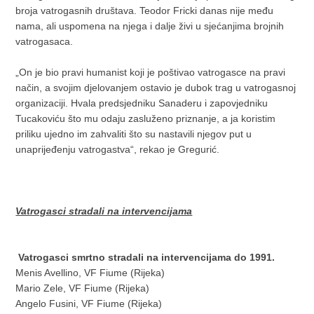
broja vatrogasnih društava. Teodor Fricki danas nije među
nama, ali uspomena na njega i dalje živi u sjećanjima brojnih
vatrogasaca.
„On je bio pravi humanist koji je poštivao vatrogasce na pravi
način, a svojim djelovanjem ostavio je dubok trag u vatrogasnoj
organizaciji. Hvala predsjedniku Sanaderu i zapovjedniku
Tucakoviću što mu odaju zasluženo priznanje, a ja koristim
priliku ujedno im zahvaliti što su nastavili njegov put u
unaprijeđenju vatrogastva“, rekao je Gregurić.
Vatrogasci stradali na intervencijama
Vatrogasci smrtno stradali na intervencijama do 1991.
Menis Avellino, VF Fiume (Rijeka)
Mario Zele, VF Fiume (Rijeka)
Angelo Fusini, VF Fiume (Rijeka)