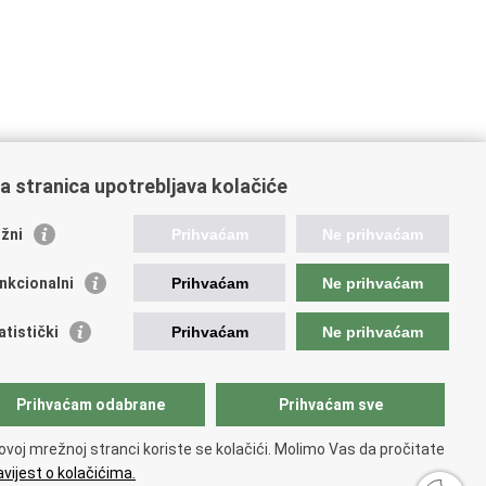
a stranica upotrebljava kolačiće
žni
Prihvaćam
Ne prihvaćam
nkcionalni
Prihvaćam
Ne prihvaćam
ažne poveznice
atistički
Prihvaćam
Ne prihvaćam
ada RH
jerenik za informiranje
ej hrvatskog vatrogastva
Prihvaćam odabrane
Prihvaćam sve
IF
 Federation of EUropean Fire Officers FEU
ovoj mrežnoj stranci koriste se kolačići. Molimo Vas da pročitate
ranet (samo za službenike HVZ)
vijest o kolačićima.