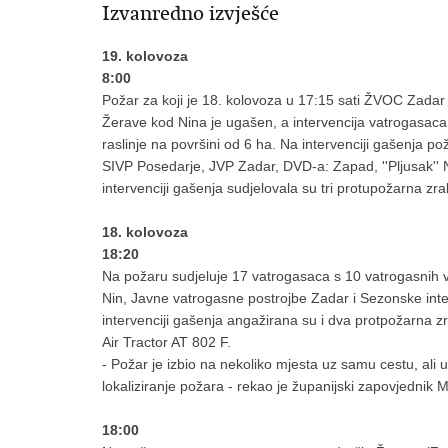
Izvanredno izvješće
19. kolovoza
8:00
Požar za koji je 18. kolovoza u 17:15 sati ŽVOC Zada
Žerave kod Nina je ugašen, a intervencija vatrogasaca 
raslinje na površini od 6 ha. Na intervenciji gašenja p
SIVP Posedarje, JVP Zadar, DVD-a: Zapad, ''Pljusak''
intervenciji gašenja sudjelovala su tri protupožarna zra
18. kolovoza
18:20
Na požaru sudjeluje 17 vatrogasaca s 10 vatrogasnih v
Nin, Javne vatrogasne postrojbe Zadar i Sezonske int
intervenciji gašenja angažirana su i dva protpožarna z
Air Tractor AT 802 F.
- Požar je izbio na nekoliko mjesta uz samu cestu, ali
lokaliziranje požara - rekao je županijski zapovjednik 
18:00