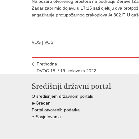
Na požaru otvorenog prostora na području Žerave (Zada
Zadar zaprimio dojavu u 17:15 sati djeluju dva protpoža
angažiranje protupožarnog zrakoplova At 802 F. U gaš
VOS
|
VOS
Prethodna
DVOC 18. / 19. kolovoza 2022.
Središnji državni portal
O središnjem državnom portalu
e-Građani
Portal otvorenih podatka
e-Savjetovanja