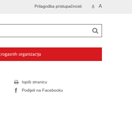
A
Prilagodba pristupačnosti
A
trogasnih organizacija
Ispiši stranicu
Podijeli na Facebooku