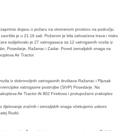
r zaprimio dojavu o požaru na otvorenom prostoru na području
završila je u 21:16 sati. Požarom je bila zahvaćena trava i nisko
ožara sudjelovalo je 27 vatrogasaca sa 12 vatrogasnih vozila iz
 Nin, Posedarje, Ražanac i Zadar. Pored zemaljskih snaga na
koplova Air Tractor.
ozila iz dobrovoljnih vatrogasnih društava Ražanac i Pljusak
ervencijske vatrogasne postrojbe (SIVP) Posedarje. Na
rakoplova Air Tractor At 802 Fireboss i protupožarni zrakoplov
 uz djelovanje zračnih i zemaljskih snaga očekujemo uskoro
Matej Rudić.