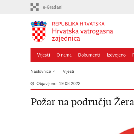
Preskoči
na
glavni
sadržaj
Vijesti
O nama
Dokumenti
Izdvojeno
Naslovnica
Vijesti
Objavljeno: 19.08.2022.
Požar na području Žer