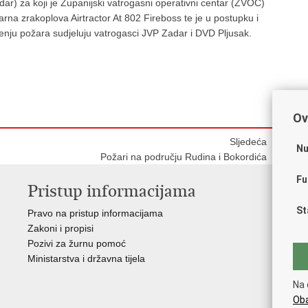
r) za koji je Županijski vatrogasni operativni centar (ŽVOC)
rna zrakoplova Airtractor At 802 Fireboss te je u postupku i
enju požara sudjeluju vatrogasci JVP Zadar i DVD Pljusak.
Ov
Sljedeća
Nu
Požari na području Rudina i Bokordića
Fu
Pristup informacijama
V
St
Pravo na pristup informacijama
Vl
Zakoni i propisi
Pov
Pozivi za žurnu pomoć
Muz
Ministarstva i državna tijela
CT
The
Na 
Int
Oba