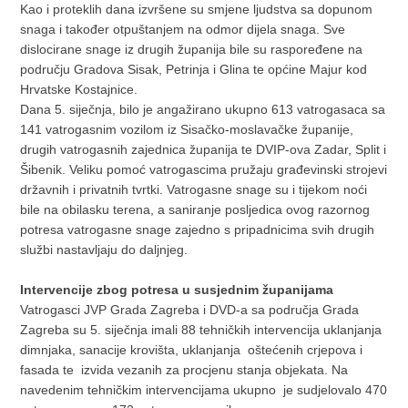
Kao i proteklih dana izvršene su smjene ljudstva sa dopunom
snaga i također otpuštanjem na odmor dijela snaga. Sve
dislocirane snage iz drugih županija bile su raspoređene na
području Gradova Sisak, Petrinja i Glina te općine Majur kod
Hrvatske Kostajnice.
Dana 5. siječnja, bilo je angažirano ukupno 613 vatrogasaca sa
141 vatrogasnim vozilom iz Sisačko-moslavačke županije,
drugih vatrogasnih zajednica županija te DVIP-ova Zadar, Split i
Šibenik. Veliku pomoć vatrogascima pružaju građevinski strojevi
državnih i privatnih tvrtki. Vatrogasne snage su i tijekom noći
bile na obilasku terena, a saniranje posljedica ovog razornog
potresa vatrogasne snage zajedno s pripadnicima svih drugih
službi nastavljaju do daljnjeg.
Intervencije zbog potresa u susjednim županijama
Vatrogasci JVP Grada Zagreba i DVD-a sa područja Grada
Zagreba su 5. siječnja imali 88 tehničkih intervencija uklanjanja
dimnjaka, sanacije krovišta, uklanjanja oštećenih crjepova i
fasada te izvida vezanih za procjenu stanja objekata. Na
navedenim tehničkim intervencijama ukupno je sudjelovalo 470