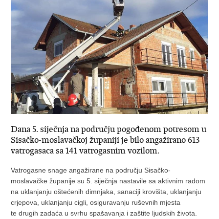
Dana 5. siječnja na području pogođenom potresom u
Sisačko-moslavačkoj županiji je bilo angažirano 613
vatrogasaca sa 141 vatrogasnim vozilom.
Vatrogasne snage angažirane na području Sisačko-
moslavačke županije su 5. siječnja nastavile sa aktivnim radom
na uklanjanju oštećenih dimnjaka, sanaciji krovišta, uklanjanju
crjepova, uklanjanju cigli, osiguravanju ruševnih mjesta
te drugih zadaća u svrhu spašavanja i zaštite ljudskih života.