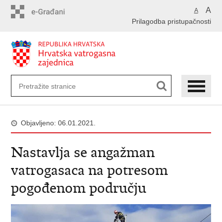
Preskoči
A
A
na
Prilagodba pristupačnosti
glavni
sadržaj
Objavljeno: 06.01.2021.
Nastavlja se angažman
vatrogasaca na potresom
pogođenom području