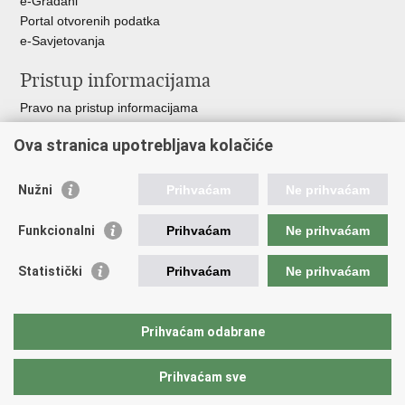
e-Građani
Portal otvorenih podatka
e-Savjetovanja
Pristup informacijama
Pravo na pristup informacijama
Zakoni i propisi
Ova stranica upotrebljava kolačiće
Pozivi za žurnu pomoć
Ministarstva i državna tijela
Nužni
Prihvaćam
Ne prihvaćam
Važne poveznice
Funkcionalni
Prihvaćam
Ne prihvaćam
Vlada RH
Povjerenik za informiranje
Statistički
Prihvaćam
Ne prihvaćam
Muzej hrvatskog vatrogastva
CTIF
The Federation of EUropean Fire Officers FEU
Prihvaćam odabrane
Intranet (samo za službenike HVZ)
Prihvaćam sve
Povratak na vrh