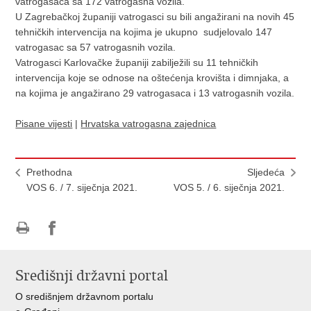
vatrogasaca sa 172 vatrogasna vozila.
U Zagrebačkoj županiji vatrogasci su bili angažirani na novih 45
tehničkih intervencija na kojima je ukupno sudjelovalo 147
vatrogasac sa 57 vatrogasnih vozila.
Vatrogasci Karlovačke županiji zabilježili su 11 tehničkih
intervencija koje se odnose na oštećenja krovišta i dimnjaka, a
na kojima je angažirano 29 vatrogasaca i 13 vatrogasnih vozila.
Pisane vijesti
|
Hrvatska vatrogasna zajednica
Prethodna
Sljedeća
VOS 6. / 7. siječnja 2021.
VOS 5. / 6. siječnja 2021.
Ispiši
Podijeli
stranicu
na
Središnji državni portal
Facebooku
O središnjem državnom portalu