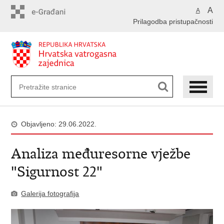
Preskoči
A
A
na
Prilagodba pristupačnosti
glavni
sadržaj
Objavljeno: 29.06.2022.
Analiza međuresorne vježbe
"Sigurnost 22"
Galerija fotografija