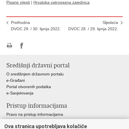
Pisane vijesti
|
Hrvatska vatrogasna zajednica
Prethodna
Sljedeća
DVOC 29. / 30. lipnja 2022.
DVOC 28. / 29. lipnja 2022.
Ispiši
Podijeli
stranicu
na
Središnji državni portal
Facebooku
O središnjem državnom portalu
e-Građani
Portal otvorenih podatka
e-Savjetovanja
Pristup informacijama
Pravo na pristup informacijama
Zakoni i propisi
Ova stranica upotrebljava kolačiće
Pozivi za žurnu pomoć