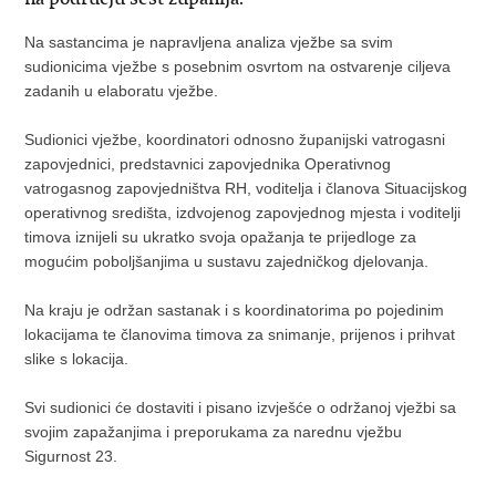
Na sastancima je napravljena analiza vježbe sa svim
sudionicima vježbe s posebnim osvrtom na ostvarenje ciljeva
zadanih u elaboratu vježbe.
Sudionici vježbe, koordinatori odnosno županijski vatrogasni
zapovjednici, predstavnici zapovjednika Operativnog
vatrogasnog zapovjedništva RH, voditelja i članova Situacijskog
operativnog središta, izdvojenog zapovjednog mjesta i voditelji
timova iznijeli su ukratko svoja opažanja te prijedloge za
mogućim poboljšanjima u sustavu zajedničkog djelovanja.
Na kraju je održan sastanak i s koordinatorima po pojedinim
lokacijama te članovima timova za snimanje, prijenos i prihvat
slike s lokacija.
Svi sudionici će dostaviti i pisano izvješće o održanoj vježbi sa
svojim zapažanjima i preporukama za narednu vježbu
Sigurnost 23.