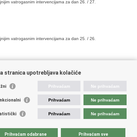
nijim vatrogasnim intervencijama za dan 26. / 27.
nijim vatrogasnim intervencijama za dan 25. / 26.
a stranica upotrebljava kolačiće
5
36
37
38
Sljedeća »
»»
žni
Prihvaćam
Ne prihvaćam
nkcionalni
Prihvaćam
Ne prihvaćam
ažne poveznice
atistički
Prihvaćam
Ne prihvaćam
ada RH
jerenik za informiranje
ej hrvatskog vatrogastva
Prihvaćam odabrane
Prihvaćam sve
IF