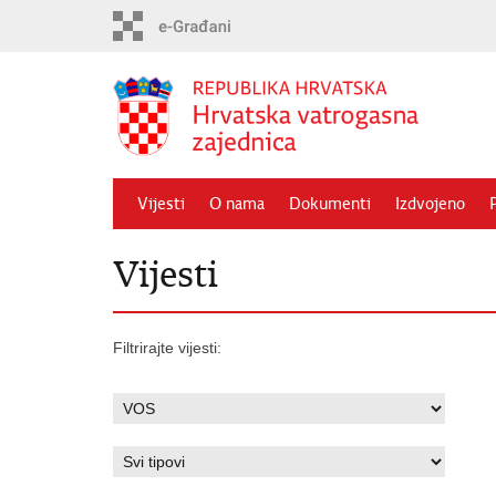
Preskoči
na
glavni
sadržaj
Vijesti
O nama
Dokumenti
Izdvojeno
Vijesti
Filtrirajte vijesti: