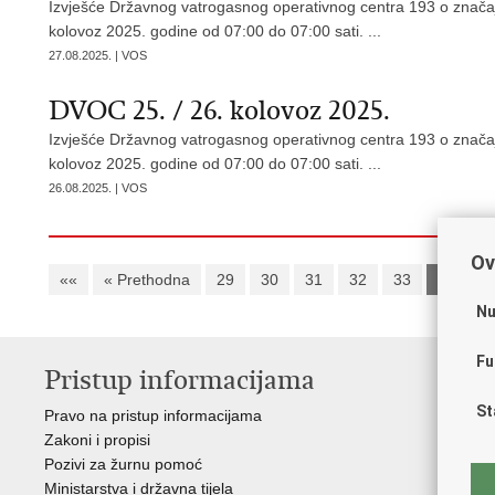
Izvješće Državnog vatrogasnog operativnog centra 193 o značaj
kolovoz 2025. godine od 07:00 do 07:00 sati. ...
27.08.2025. | VOS
DVOC 25. / 26. kolovoz 2025.
Izvješće Državnog vatrogasnog operativnog centra 193 o značaj
kolovoz 2025. godine od 07:00 do 07:00 sati. ...
26.08.2025. | VOS
Ov
««
« Prethodna
29
30
31
32
33
34
3
Nu
Fu
Pristup informacijama
V
St
Pravo na pristup informacijama
Vl
Zakoni i propisi
Pov
Pozivi za žurnu pomoć
Muz
Ministarstva i državna tijela
CT