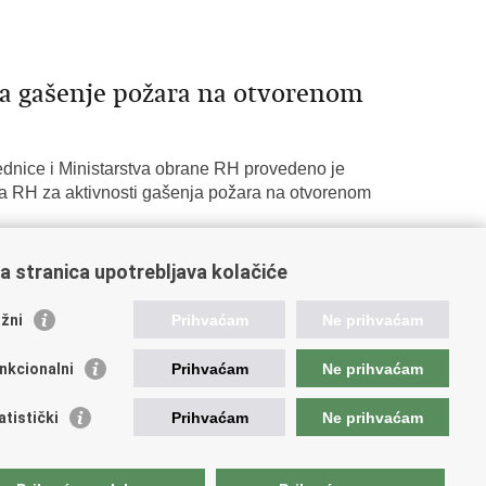
a gašenje požara na otvorenom
dnice i Ministarstva obrane RH provedeno je
a RH za aktivnosti gašenja požara na otvorenom
a stranica upotrebljava kolačiće
žni
Prihvaćam
Ne prihvaćam
nkcionalni
Prihvaćam
Ne prihvaćam
atistički
Prihvaćam
Ne prihvaćam