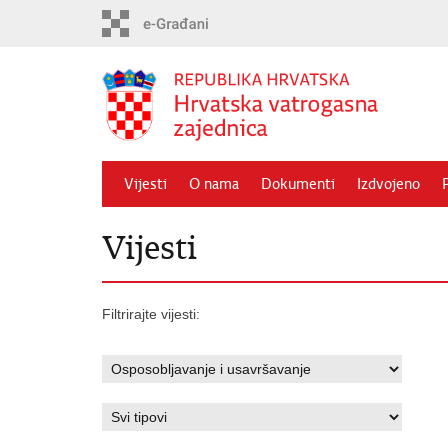
Preskoči
na
glavni
sadržaj
Vijesti
O nama
Dokumenti
Izdvojeno
Vijesti
Filtrirajte vijesti: