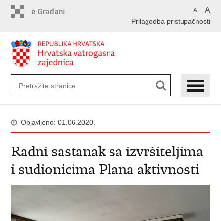
Preskoči
A
A
na
Prilagodba pristupačnosti
glavni
sadržaj
Objavljeno: 01.06.2020.
Radni sastanak sa izvršiteljima
i sudionicima Plana aktivnosti