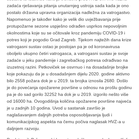
zadaća rješavanja pitanja unutarnjeg ustroja sada kada je ono
postalo državna upravna organizacija nadležna za vatrogastvo.
Napomenuo je također kako je velik dio uvježbavanja prije
protupožarne sezone uspješno odrađen usprkos nepovoljnim
okolnostima koje su se očitovale kroz pandemiju COVID-19 i
potres koji je pogodio Grad Zagreb. Tijekom najtežih dana krize
vatrogasni sustav ostao je postojan pa je od koronavirusa
oboljelo ukupno četiri vatrogasca, a vatrogasni sustav je svoje
zadaće u jeku pandemije i zagrebačkog potresa odrađivao na
izuzetnoj razini. Petkoviček se osvrnuo i na dosadašnje brojke
koje pokazuju da je u dosadašnjem dijelu 2020. godine aktivno
bilo 2558 požara dok je u 2019. ta brojka iznosila 2680. Došlo
je do povećanja opožarene površine u odnosu na prošlu godinu
pa je do sad gorilo 32252 ha dok je u 2019. izgorilo nešto više
od 16000 ha. Ovogodišnja količina opožarene površine najveća
je u zadnjih 10 godina. Uvod u sastanak završio je
naglašavanjem daljnjih potreba osposobljavanja ljudi i
komunikacijskog aspekta na čemu počiva naglasak HVZ-a u
daljnjem razvoju.