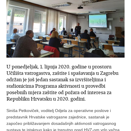
U ponedjeljak, 1. lipnja 2020. godine u prostoru
Učilišta vatrogastva, zaštite i spašavanja u Zagrebu
održan je još jedan sastanak sa izvršiteljima i
sudionicima Programa aktivnosti u provedbi
posebnih mjera zaštite od požara od interesa za
Republiku Hrvatsku u 2020. godini.
Siniša Petkoviček, voditelj Odjela za operativne poslove i
predstavnik Hrvatske vatrogasne zajednice, sastanak je
započeo približavanjem dosadašnjih aktivnosti vatrogasnog
sustava te istaknuo kako je trenutno pred HVZ-om vrlo važna