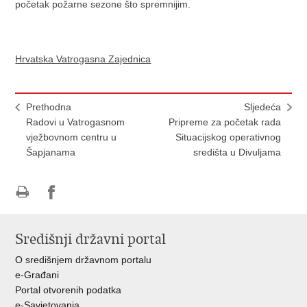
početak požarne sezone što spremnijim.
Hrvatska Vatrogasna Zajednica
Prethodna
Sljedeća
Radovi u Vatrogasnom
Pripreme za početak rada
vježbovnom centru u
Situacijskog operativnog
Šapjanama
središta u Divuljama
Ispiši
Podijeli
stranicu
na
Središnji državni portal
Facebooku
O središnjem državnom portalu
e-Građani
Portal otvorenih podatka
e-Savjetovanja