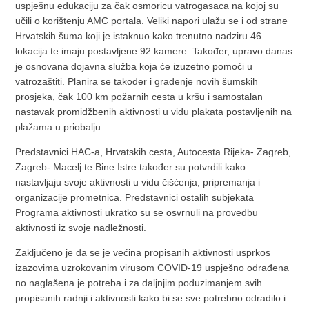
uspješnu edukaciju za čak osmoricu vatrogasaca na kojoj su
učili o korištenju AMC portala. Veliki napori ulažu se i od strane
Hrvatskih šuma koji je istaknuo kako trenutno nadziru 46
lokacija te imaju postavljene 92 kamere. Također, upravo danas
je osnovana dojavna služba koja će izuzetno pomoći u
vatrozaštiti. Planira se također i građenje novih šumskih
prosjeka, čak 100 km požarnih cesta u kršu i samostalan
nastavak promidžbenih aktivnosti u vidu plakata postavljenih na
plažama u priobalju.
Predstavnici HAC-a, Hrvatskih cesta, Autocesta Rijeka- Zagreb,
Zagreb- Macelj te Bine Istre također su potvrdili kako
nastavljaju svoje aktivnosti u vidu čišćenja, pripremanja i
organizacije prometnica. Predstavnici ostalih subjekata
Programa aktivnosti ukratko su se osvrnuli na provedbu
aktivnosti iz svoje nadležnosti.
Zaključeno je da se je većina propisanih aktivnosti usprkos
izazovima uzrokovanim virusom COVID-19 uspješno odrađena
no naglašena je potreba i za daljnjim poduzimanjem svih
propisanih radnji i aktivnosti kako bi se sve potrebno odradilo i