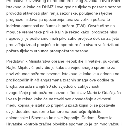
Predstavnik Državnog hidrometeorološkog zavoda, Lovro Kalin
istaknuo je kako će DHMZ i ove godine tijekom požarne sezone
provoditi aktivnosti planiranja sezonske, polutjedne i tjedne
prognoze, izdavanja upozorenja, analiza velikih požara te
indeksa opasnosti od šumskih požara (FWI). Osvrćući se na
moguće vremenske prilike Kalin je rekao kako prognoze nisu
najpovoljnije pošto smo imali jako suho proljeće dok se za ljeto
predviđaju iznad prosječne temperature što stvara veći rizik od
požara tijekom vrhunca protupožarne sezone.
Predstavnik Ministarstva obrane Republike Hrvatske, pukovnik
Rajko Mijatović, potvrdio je kako su vojne snage spremne za
novi vrhunac požarne sezone. Istaknuo je kako je u odnosu na
prošlogodišnjih 48 angažmana zračnih snaga ove godine ta
brojka porasla na njih 90 što svjedoči o zahtjevnosti
ovogodišnje protupožarne sezone. Tomislav Marić iz Odašiljača
i veza je rekao kako će nastaviti sve dosadašnje aktivnosti
među kojima je istaknuo projekt u izradi kojim bi se postavile
dvije dodatne nadzorne kamere na području Splitsko-
dalmatinske i Šibensko-kninske županije. Čedomil Švarc iz
Hrvatske kontrole zračne plovidbe spomenuo je iznimno važnu i