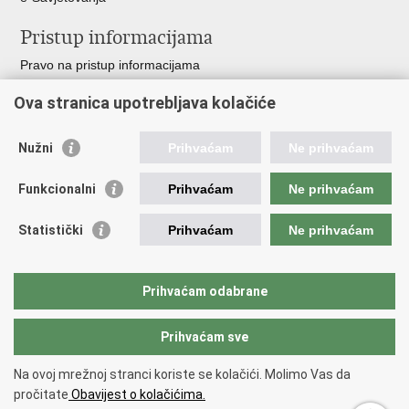
Pristup informacijama
Pravo na pristup informacijama
Zakoni i propisi
Ova stranica upotrebljava kolačiće
Pozivi za žurnu pomoć
Ministarstva i državna tijela
Nužni
Prihvaćam
Ne prihvaćam
Važne poveznice
Funkcionalni
Prihvaćam
Ne prihvaćam
Vlada RH
Povjerenik za informiranje
Statistički
Prihvaćam
Ne prihvaćam
Muzej hrvatskog vatrogastva
CTIF
The Federation of EUropean Fire Officers FEU
Prihvaćam odabrane
Intranet (samo za službenike HVZ)
Prihvaćam sve
Povratak na vrh
Na ovoj mrežnoj stranci koriste se kolačići. Molimo Vas da
Copyright © 2026 Hrvatska vatrogasna zajednica.
Uvjeti korištenja
.
Izjava
pročitate
Obavijest o kolačićima.
o pristupačnosti