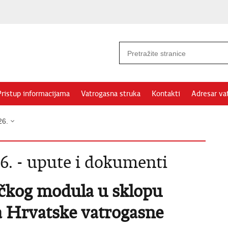
Pristup informacijama
Vatrogasna struka
Kontakti
Adresar va
26.
6. - upute i dokumenti
ičkog modula u sklopu
a Hrvatske vatrogasne