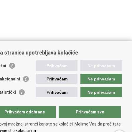
a stranica upotrebljava kolačiće
žni
Prihvaćam
Ne prihvaćam
nkcionalni
Prihvaćam
Ne prihvaćam
ažne poveznice
atistički
Prihvaćam
Ne prihvaćam
ada RH
jerenik za informiranje
ej hrvatskog vatrogastva
Prihvaćam odabrane
Prihvaćam sve
IF
 Federation of EUropean Fire Officers FEU
ovoj mrežnoj stranci koriste se kolačići. Molimo Vas da pročitate
ranet (samo za službenike HVZ)
vijest o kolačićima.