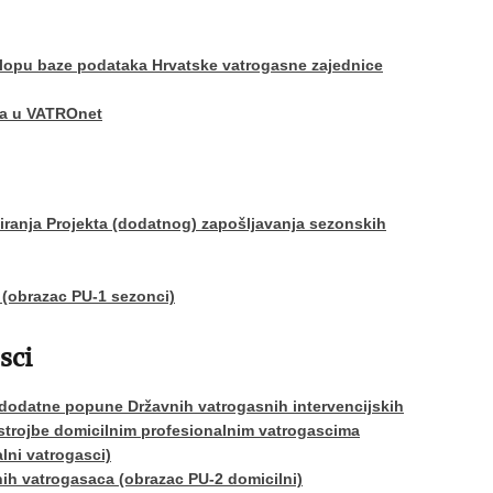
slopu baze podataka Hrvatske vatrogasne zajednice
ma u VATROnet
ciranja Projekta (dodatnog) zapošljavanja sezonskih
 (obrazac PU-1 sezonci)
sci
tu dodatne popune Državnih vatrogasnih intervencijskih
ostrojbe domicilnim profesionalnim vatrogascima
lni vatrogasci)
nih vatrogasaca (obrazac PU-2 domicilni)