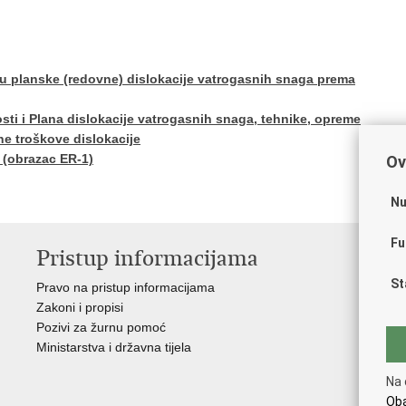
ju planske (redovne) dislokacije vatrogasnih snaga prema
sti i Plana dislokacije vatrogasnih snaga, tehnike, opreme
ne troškove dislokacije
 (obrazac ER-1)
Ov
Nu
Fu
Pristup informacijama
V
St
Pravo na pristup informacijama
Vl
Zakoni i propisi
Pov
Pozivi za žurnu pomoć
Muz
Ministarstva i državna tijela
CT
The
Na 
Int
Oba