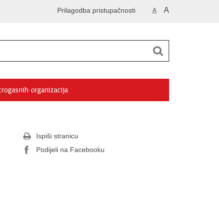
A
Prilagodba pristupačnosti
A
trogasnih organizacija
Ispiši stranicu
Podijeli na Facebooku