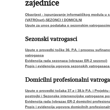
zajednice
Obavijest - ispunjavanje informatičkog modula u 
(VATROnet)-SEZONCI I DOMICILNI
Upute za unos podataka o sezonskim vatrogasci
Sezonski vatrogasci
Upute o provedbi točke 36. P.A. i procesu sufinan
vatrogasca
Evidencija rada sezonaca (obrazac ER-2 sezonci)
Popis i evidencija ugovora sezonskih vatrogasaca
Domicilni profesionalni vatroga
Upute o provedbi točaka 37.e i 38.b P.A. i Projek
postrojbi i Sezonske intervencijske vatrogasne p
Evidencija rada (obrazac ER-2 domicilni profesiona
Popis i evidencija ugovora domicilnih profesional