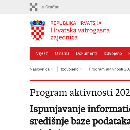
Preskoči
na
glavni
sadržaj
Vijesti
O nama
Dokumenti
Izdvojeno
Naslovnica
Izdvojeno
Program aktivnosti 20
Program aktivnosti 202
Ispunjavanje informat
središnje baze podatak