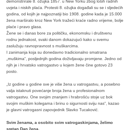
demonstrirale 8. ožujka 1857. u New Yorku zbog loših radnih
uvjeta i niskih plaća. Protesti 8. ožujka događali su se i sljedećih
godina, od kojih je najpoznatiji bio 1908. godine kada je 15.000
žena marširalo kroz New York tražeći kraće radno vrijeme, bolje
plaće i pravo glasa.
Žene se i danas bore za političku, ekonomsku i društvenu
rodnu jednakost, svaki danom dokazujući kako u svemu
zaslužuju ravnopravnost s muškarcima.
I zanimanja koja su donedavno tradicionalno smatrana
„muškima“, posljednjih godina doživljavaju promjene. Jedno od
njih je i hrvatsko vatrogastvo u kojem žene čine gotovo 23
posto.
„Iz godine u godine sve je više žena u vatrogastvu, a posebno
valja istaknuti povećanje broja žena u profesionalnom
vatrogastvu. One svojim znanjem i hrabrošću stoje uz bok
svojim muškim kolegama i brinu o sigurnosti sviju nas“, kazao
je glavni vatrogasni zapovjednik Slavko Tucaković.
Svim ženama, a osobito svim vatrogaskinjama, želimo
sretan Dan žena.