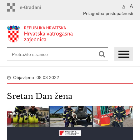
Preskoči
A
A
na
Prilagodba pristupačnosti
glavni
sadržaj
Objavljeno: 08.03.2022.
Sretan Dan žena