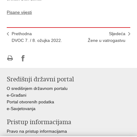
Pisane vijesti
Prethodna
Sljedeća
DVOC 7. / 8. ožujka 2022.
Žene u vatrogastvu
Ispiši
Podijeli
stranicu
na
Središnji državni portal
Facebooku
O središnjem državnom portalu
e-Građani
Portal otvorenih podatka
e-Savjetovanja
Pristup informacijama
Pravo na pristup informacijama