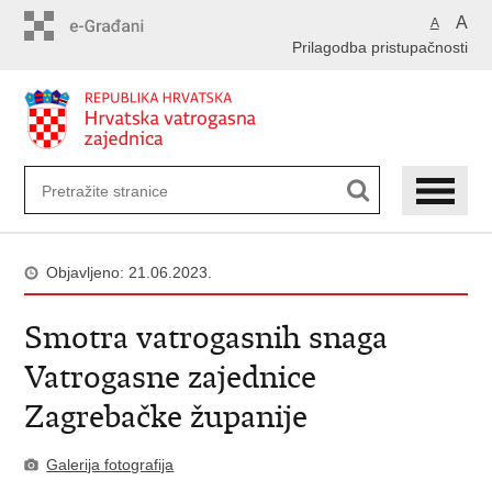
Preskoči
A
A
na
Prilagodba pristupačnosti
glavni
sadržaj
Objavljeno: 21.06.2023.
Smotra vatrogasnih snaga
Vatrogasne zajednice
Zagrebačke županije
Galerija fotografija