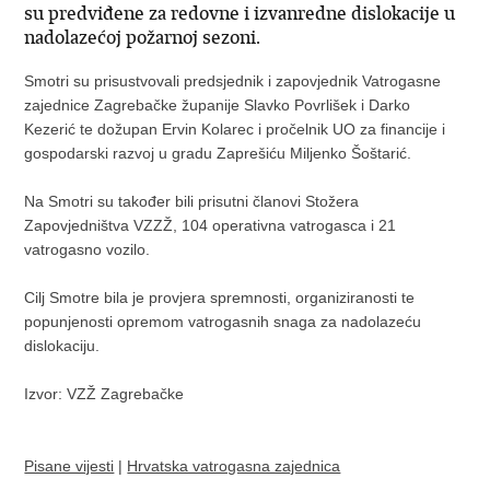
su predviđene za redovne i izvanredne dislokacije u
nadolazećoj požarnoj sezoni.
Smotri su prisustvovali predsjednik i zapovjednik Vatrogasne
zajednice Zagrebačke županije Slavko Povrlišek i Darko
Kezerić te dožupan Ervin Kolarec i pročelnik UO za financije i
gospodarski razvoj u gradu Zaprešiću Miljenko Šoštarić.
Na Smotri su također bili prisutni članovi Stožera
Zapovjedništva VZZŽ, 104 operativna vatrogasca i 21
vatrogasno vozilo.
Cilj Smotre bila je provjera spremnosti, organiziranosti te
popunjenosti opremom vatrogasnih snaga za nadolazeću
dislokaciju.
Izvor: VZŽ Zagrebačke
Pisane vijesti
|
Hrvatska vatrogasna zajednica