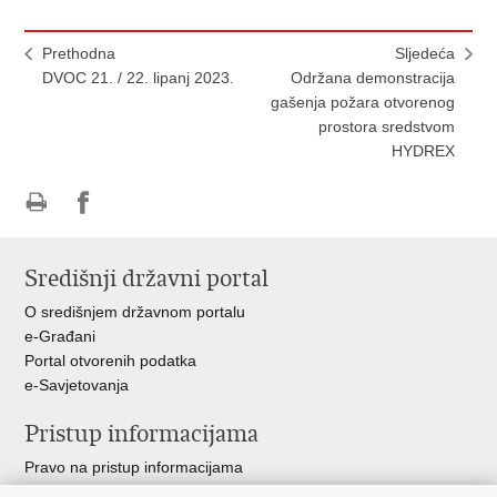
Prethodna
Sljedeća
DVOC 21. / 22. lipanj 2023.
Održana demonstracija
gašenja požara otvorenog
prostora sredstvom
HYDREX
Ispiši
Podijeli
stranicu
na
Središnji državni portal
Facebooku
O središnjem državnom portalu
e-Građani
Portal otvorenih podatka
e-Savjetovanja
Pristup informacijama
Pravo na pristup informacijama
Zakoni i propisi