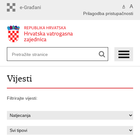
Preskoči
A
A
na
Prilagodba pristupačnosti
glavni
sadržaj
Vijesti
Filtrirajte vijesti: