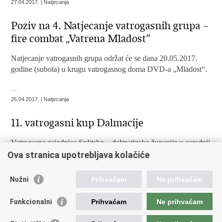
27.04.2017. | Natjecanja
Poziv na 4. Natjecanje vatrogasnih grupa –
fire combat „Vatrena Mladost“
Natjecanje vatrogasnih grupa održat će se dana 20.05.2017.
godine (subota) u krugu vatrogasnog doma DVD-a „Mladost“.
...
26.04.2017. | Natjecanja
11. vatrogasni kup Dalmacije
Vatrogasna zajednica Splitsko – dalmatinske županije u suradnji
s HVZ-om organizira svoj 11. VATROGASNI KUP
Ova stranica upotrebljava kolačiće
DALMACIJE
Nužni
Prihvaćam
Ne prihvaćam
...
19.04.2017. | Natjecanja
Funkcionalni
Prihvaćam
Ne prihvaćam
DVD Mičevec organizira III. kup Mičevca