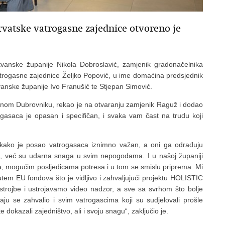
vatske vatrogasne zajednice otvoreno je
tvanske županije Nikola Dobroslavić, zamjenik gradonačelnika
trogasne zajednice Željko Popović, u ime domaćina predsjednik
anske županije Ivo Franušić te Stjepan Simović.
snom Dubrovniku, rekao je na otvaranju zamjenik Raguž i dodao
ogasaca je opasan i specifičan, i svaka vam čast na trudu koji
i kako je posao vatrogasaca iznimno važan, a oni ga odrađuju
e, već su udarna snaga u svim nepogodama. I u našoj županiji
a, mogućim posljedicama potresa i u tom se smislu priprema. Mi
tem EU fondova što je vidljivo i zahvaljujući projektu HOLISTIC
strojbe i ustrojavamo video nadzor, a sve sa svrhom što bolje
aju se zahvalio i svim vatrogascima koji su sudjelovali prošle
 dokazali zajedništvo, ali i svoju snagu“, zaključio je.