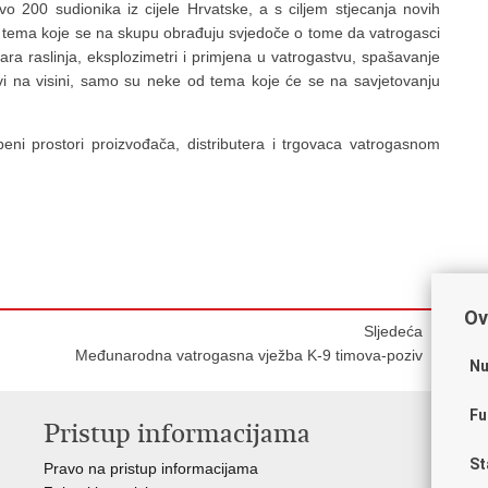
 200 sudionika iz cijele Hrvatske, a s ciljem stjecanja novih
n tema koje se na skupu obrađuju svjedoče o tome da vatrogasci
ra raslinja, eksplozimetri i primjena u vatrogastvu, spašavanje
 na visini, samo su neke od tema koje će se na savjetovanju
beni prostori proizvođača, distributera i trgovaca vatrogasnom
Ov
Sljedeća
Međunarodna vatrogasna vježba K-9 timova-poziv
Nu
Fu
Pristup informacijama
V
St
Pravo na pristup informacijama
Vl