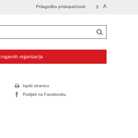
A
Prilagodba pristupačnosti
A
trogasnih organizacija
Ispiši stranicu
Podijeli na Facebooku