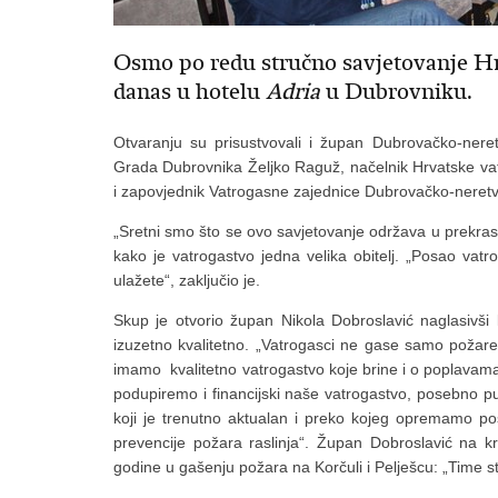
Osmo po redu stručno savjetovanje Hr
danas u hotelu
Adria
u Dubrovniku.
Otvaranju su prisustvovali i župan Dubrovačko-nere
Grada Dubrovnika Željko Raguž, načelnik Hrvatske va
i zapovjednik Vatrogasne zajednice Dubrovačko-neretv
„Sretni smo što se ovo savjetovanje održava u prekra
kako je vatrogastvo jedna velika obitelj. „Posao vatr
ulažete“, zaključio je.
Skup je otvorio župan Nikola Dobroslavić naglasivš
izuzetno kvalitetno. „Vatrogasci ne gase samo požar
imamo kvalitetno vatrogastvo koje brine i o poplavam
podupiremo i financijski naše vatrogastvo, posebno pu
koji je trenutno aktualan i preko kojeg opremamo po
prevencije požara raslinja“. Župan Dobroslavić na kr
godine u gašenju požara na Korčuli i Pelješcu: „Time ste