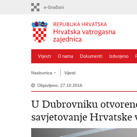
Preskoči
na
glavni
sadržaj
Vijesti
O nama
Dokumenti
Izdvojeno
Naslovnica
Vijesti
Objavljeno: 27.10.2016.
U Dubrovniku otvoren
savjetovanje Hrvatske 