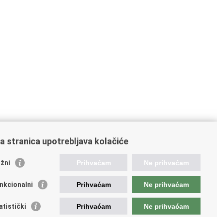
a stranica upotrebljava kolačiće
žni
Prihvaćam
Ne prihvaćam
nkcionalni
Prihvaćam
Ne prihvaćam
ažne poveznice
atistički
Prihvaćam
Ne prihvaćam
ada RH