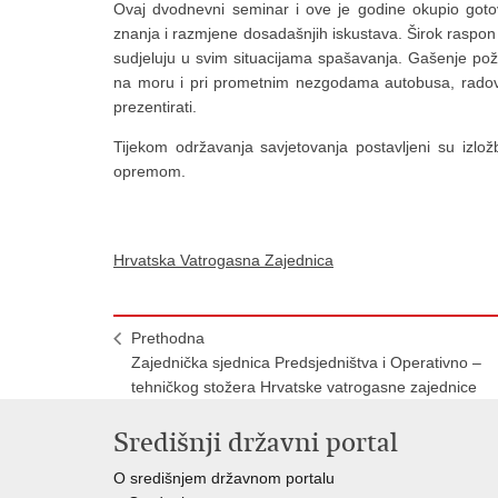
Ovaj dvodnevni seminar i ove je godine okupio gotovo
znanja i razmjene dosadašnjih iskustava. Širok raspo
sudjeluju u svim situacijama spašavanja. Gašenje poža
na moru i pri prometnim nezgodama autobusa, radovi
prezentirati.
Tijekom održavanja savjetovanja postavljeni su izlož
opremom.
Hrvatska Vatrogasna Zajednica
Prethodna
Zajednička sjednica Predsjedništva i Operativno –
tehničkog stožera Hrvatske vatrogasne zajednice
Središnji državni portal
O središnjem državnom portalu