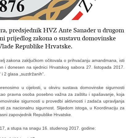
abora, predsjednik HVZ Ante Sanader u drugom
ni prijedlog zakona o sustavu domovinske
ja Vlade Republike Hrvatske.
elj zakona zaključkom očitovala o prihvaćanju amandmana, isti
on i donesen na sjednici Hrvatskog sabora 27. listopada 2017.
 i 2 glasa „suzdržanih“.
nosimo u cijelosti, u okviru sustava domovinske sigurnosti
 kao pravna osoba posebno važna za zaštitu i spašavanje, koja
movinske sigurnosti u provedbi aktivnosti i zadaća upravljanja
sti za nacionalnu sigurnost. Slijedom istoga, u Koordinaciju za
gasni zapovjednik Republike Hrvatske.
17, a stupa na snagu 16. studenog 2017. godine: