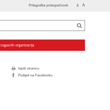
A
Prilagodba pristupačnosti
A
trogasnih organizacija
Ispiši stranicu
Podijeli na Facebooku