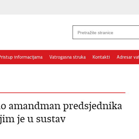
Pristup informacijama
Vatrogasna struka
Kontakti
Adresar va
tio amandman predsjednika
im je u sustav