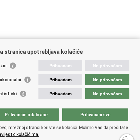
a stranica upotrebljava kolačiće
žni
Prihvaćam
Ne prihvaćam
nkcionalni
Prihvaćam
Ne prihvaćam
ažne poveznice
atistički
Prihvaćam
Ne prihvaćam
ada RH
jerenik za informiranje
ej hrvatskog vatrogastva
Prihvaćam odabrane
Prihvaćam sve
IF
 Federation of EUropean Fire Officers FEU
ovoj mrežnoj stranci koriste se kolačići. Molimo Vas da pročitate
ranet (samo za službenike HVZ)
vijest o kolačićima.