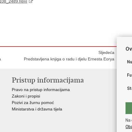
_108_2489.html
Ov
Sljedeća
a
Predstavljena knjiga o radu i djelu Ernesta Eorya
Nu
Fu
Pristup informacijama
V
St
Pravo na pristup informacijama
Vl
Zakoni i propisi
Pov
Pozivi za žurnu pomoć
Muz
Ministarstva i državna tijela
CT
The
Na 
Int
Oba