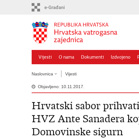
Preskoči
na
glavni
sadržaj
Vijesti
O nama
Dokumenti
Izdvojeno
Naslovnica
Vijesti
Objavljeno: 10.11.2017.
Hrvatski sabor prihva
HVZ Ante Sanadera koj
Domovinske sigurn