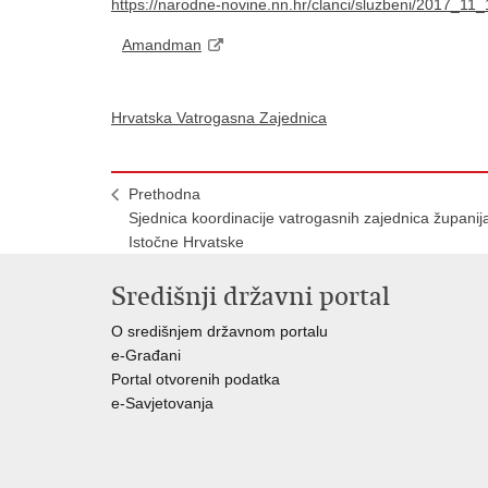
https://narodne-novine.nn.hr/clanci/sluzbeni/2017_11
Amandman
Hrvatska Vatrogasna Zajednica
Prethodna
Sjednica koordinacije vatrogasnih zajednica županij
Istočne Hrvatske
Središnji državni portal
O središnjem državnom portalu
e-Građani
Portal otvorenih podatka
e-Savjetovanja