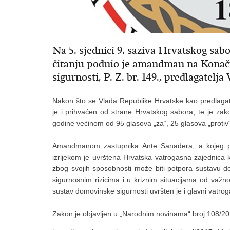
Na 5. sjednici 9. saziva Hrvatskog s
čitanju podnio je amandman na Konač
sigurnosti, P. Z. br. 149., predlagatel
Nakon što se Vlada Republike Hrvatske kao predlagat
je i prihvaćen od strane Hrvatskog sabora, te je zak
godine većinom od 95 glasova „za“, 25 glasova „protiv“
Amandmanom zastupnika Ante Sanadera, a kojeg pre
izrijekom je uvrštena Hrvatska vatrogasna zajednica
zbog svojih sposobnosti može biti potpora sustavu do
sigurnosnim rizicima i u kriznim situacijama od važno
sustav domovinske sigurnosti uvršten je i glavni vatro
Zakon je objavljen u „Narodnim novinama“ broj 108/20