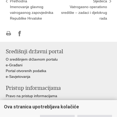
Prethodna
Sljedeća
Imenovanje glavnog
Vatrogasno operativno
vatrogasnog zapovjednika
središte – zadaci i djelokrug
Republike Hrvatske
rada
Ispiši
Podijeli
stranicu
na
Središnji državni portal
Facebooku
O središnjem državnom portalu
e-Građani
Portal otvorenih podatka
e-Savjetovanja
Pristup informacijama
Pravo na pristup informacijama
Zakoni i propisi
Ova stranica upotrebljava kolačiće
Pozivi za žurnu pomoć
Ministarstva i državna tijela