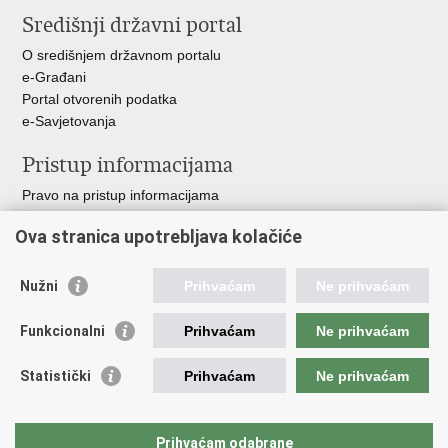
stranicu
na
Središnji državni portal
Facebooku
O središnjem državnom portalu
e-Građani
Portal otvorenih podatka
e-Savjetovanja
Pristup informacijama
Pravo na pristup informacijama
Zakoni i propisi
Ova stranica upotrebljava kolačiće
Pozivi za žurnu pomoć
Ministarstva i državna tijela
Nužni
Prihvaćam
Ne prihvaćam
Važne poveznice
Funkcionalni
Prihvaćam
Ne prihvaćam
Vlada RH
Povjerenik za informiranje
Statistički
Prihvaćam
Ne prihvaćam
Muzej hrvatskog vatrogastva
CTIF
The Federation of EUropean Fire Officers FEU
Prihvaćam odabrane
Intranet (samo za službenike HVZ)