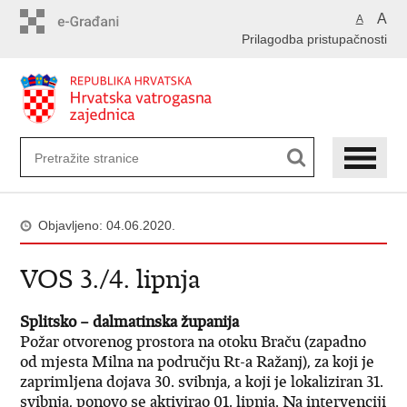
Preskoči
A
A
na
Prilagodba pristupačnosti
glavni
sadržaj
Objavljeno: 04.06.2020.
VOS 3./4. lipnja
Splitsko – dalmatinska županija
Požar otvorenog prostora na otoku Braču (zapadno
od mjesta Milna na području Rt-a Ražanj), za koji je
zaprimljena dojava 30. svibnja, a koji je lokaliziran 31.
svibnja, ponovo se aktivirao 01. lipnja. Na intervenciji