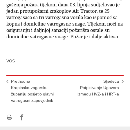
gašenja požara tijekom dana 03. lipnja sudjelovao je
jedan protupožarni zrakoplov Air Tractor, te 25
vatrogasaca sa tri vatrogasna vozila kao ispomoć sa
kopna i domicilne vatrogasne snage. Tijekom noći na
osiguranju i daljnjoj sanaciji požarišta ostale su
domicilne vatrogasne snage. Požar je i dalje aktivan.
VOS
Prethodna
Sljedeća
Krapinsko-zagorsku
Potpisivanje Ugovora
županiju posjetio glavni
između HVZ-a i HRT-a
vatrogasni zapovjednik
Ispiši
Podijeli