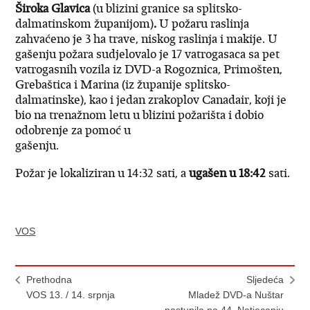
Široka Glavica
(u blizini granice sa splitsko-
dalmatinskom županijom)
.
U požaru raslinja
zahvaćeno je 3 ha trave, niskog raslinja i makije. U
gašenju požara sudjelovalo je 17 vatrogasaca sa pet
vatrogasnih vozila iz DVD-a Rogoznica, Primošten,
Grebaštica i Marina (iz županije splitsko-
dalmatinske), kao i jedan zrakoplov Canadair, koji je
bio na trenažnom letu u blizini požarišta i dobio
odobrenje za pomoć u
gašenju.
Požar je lokaliziran u 14:32 sati, a
ugašen u 18:42
sati.
VOS
Prethodna
Sljedeća
VOS 13. / 14. srpnja
Mladež DVD-a Nuštar