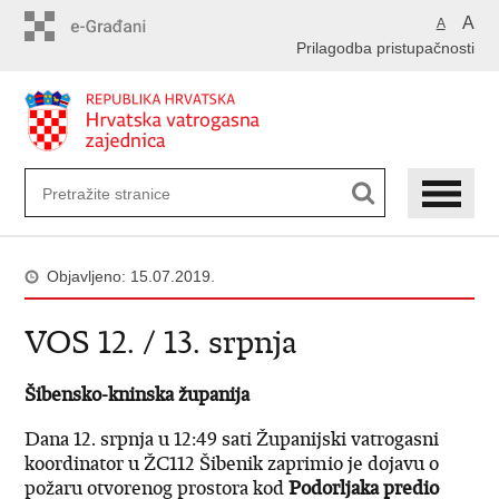
Preskoči
A
A
na
Prilagodba pristupačnosti
glavni
sadržaj
Objavljeno: 15.07.2019.
VOS 12. / 13. srpnja
Šibensko-kninska županija
Dana 12. srpnja u 12:49 sati Županijski vatrogasni
koordinator u ŽC112 Šibenik zaprimio je dojavu o
požaru otvorenog prostora kod
Podorljaka predio