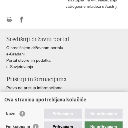
nastupila na 44. Natjecanju
vatrogasne mladeži u Austriji
Ispiši
Podijeli
stranicu
na
Središnji državni portal
Facebooku
O središnjem državnom portalu
e-Građani
Portal otvorenih podatka
e-Savjetovanja
Pristup informacijama
Pravo na pristup informacijama
Zakoni i propisi
Ova stranica upotrebljava kolačiće
Pozivi za žurnu pomoć
Ministarstva i državna tijela
Nužni
Prihvaćam
Ne prihvaćam
Važne poveznice
Funkcionalni
Prihvaćam
Ne prihvaćam
Vlada RH