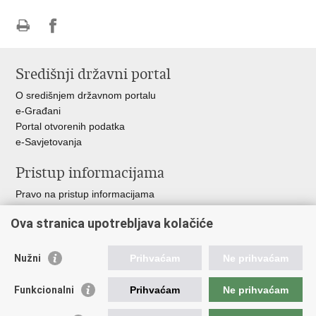
Ispiši
Podijeli
stranicu
na
Središnji državni portal
Facebooku
O središnjem državnom portalu
e-Građani
Portal otvorenih podatka
e-Savjetovanja
Pristup informacijama
Pravo na pristup informacijama
Zakoni i propisi
Ova stranica upotrebljava kolačiće
Pozivi za žurnu pomoć
Ministarstva i državna tijela
Nužni
Prihvaćam
Ne prihvaćam
Važne poveznice
Funkcionalni
Prihvaćam
Ne prihvaćam
Vlada RH
Povjerenik za informiranje