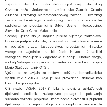
zajednice, Hrvatske gorske službe spašavanja, Hrvatskog
Crvenog križa, Međunarodne zračne luke Zagreb, Croatia
Airlinesa, Državnog hidrometeorološkog zavoda i Hrvatskog
zavoda za toksikologiju i antidoping. Kao promatrači vježbe
sudjelovali su predstavnici iz Srbije, Bosne i Hercegovine,
Slovenije. Crne Gore i Makedonije.
Scenarij vježbe bio je moguće prisilno slijetanje zrakoplova.
Budući je pretpostavka bila, da je došlo do zrakoplovne nesreće
u području grada Jastrebarskog, predstavnici Hrvatske
vatrogasne zajednice su bili Josip Novosel, županijski
vatrogasni zapovjednik Zagrebačke županije, Tihomir Varga,
voditelj Vatrogasnog operativnog centra Zagrebačke županije i
Mario Starčević, tajnik OTS-a.
Vježba se nastavljala na nedavno održanu komunikacijsku
vježbu ASAR 2017-1, koja je bila provedena isključivo kao
komunikacijska vježba.
Cilj vježbe „ASAR 2017-2“ bila je provjera usklađenosti
djelovanja sudionika zrakoplovne potrage i spašavanja
sukladno važećim propisima, koordinacija aktivnosti u pripremi
djelovanja i na mjestu događaja zrakoplovne nesreće te