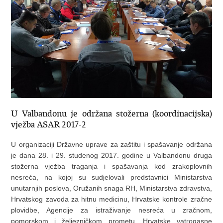
U Valbandonu je održana stožerna (koordinacijska)
vježba ASAR 2017-2
U organizaciji Državne uprave za zaštitu i spašavanje održana
je dana 28. i 29. studenog 2017. godine u Valbandonu druga
stožerna vježba traganja i spašavanja kod zrakoplovnih
nesreća, na kojoj su sudjelovali predstavnici Ministarstva
unutarnjih poslova, Oružanih snaga RH, Ministarstva zdravstva,
Hrvatskog zavoda za hitnu medicinu, Hrvatske kontrole zračne
plovidbe, Agencije za istraživanje nesreća u zračnom,
pomorskom i željezničkom prometu, Hrvatske vatrogasne