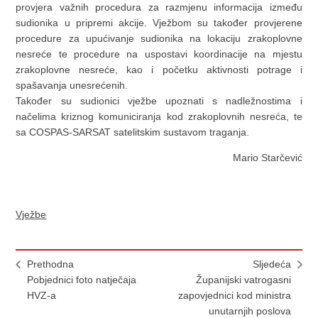
provjera važnih procedura za razmjenu informacija između
sudionika u pripremi akcije. Vježbom su također provjerene
procedure za upućivanje sudionika na lokaciju zrakoplovne
nesreće te procedure na uspostavi koordinacije na mjestu
zrakoplovne nesreće, kao i početku aktivnosti potrage i
spašavanja unesrećenih.
Također su sudionici vježbe upoznati s nadležnostima i
načelima kriznog komuniciranja kod zrakoplovnih nesreća, te
sa COSPAS-SARSAT satelitskim sustavom traganja.
Mario Starčević
Vježbe
Prethodna
Sljedeća
Pobjednici foto natječaja
Županijski vatrogasni
HVZ-a
zapovjednici kod ministra
unutarnjih poslova