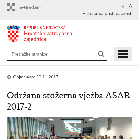
Preskoči
A
A
na
Prilagodba pristupačnosti
glavni
sadržaj
Objavljeno: 30.11.2017.
Održana stožerna vježba ASAR
2017-2