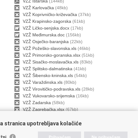
VZŽ Istarska
(144kb)
VZŽ Karlovačka
(48kb)
VZŽ Koprivničko-križevačka
(37kb)
VZŽ Krapinsko-zagorska
(61kb)
VZŽ Ličko-senjska.docx
(17kb)
VZŽ Međimurska.doc
(156kb)
VZŽ Osječko-baranjska
(22kb)
VZŽ Požeško-slavonska.xls
(46kb)
VZŽ Primorsko-goranska.xlsx
(51kb)
VZŽ Sisačko-moslavačka.xls
(83kb)
VZŽ Splitsko-dalmatinska
(41kb)
VZŽ Šibensko-kninska.xls
(54kb)
VZŽ Varaždinska.xls
(80kb)
VZŽ Virovitičko-podravska.xls
(28kb)
VZŽ Vukovarsko-srijemska
(16kb)
VZŽ Zadarska
(58kb)
VZŽ Zagrebačka.xlsx
(67kb)
VZ Grada Zagreba.xls
(51kb)
a stranica upotrebljava kolačiće
Ispiši stranicu
žni
Prihvaćam
Ne prihvaćam