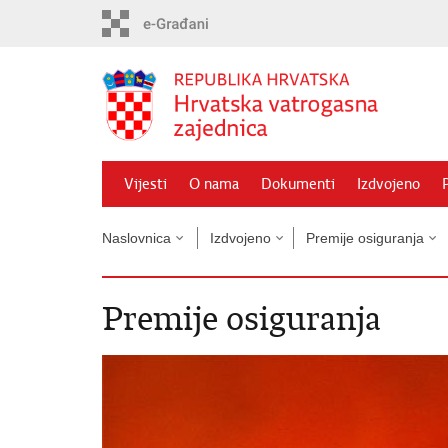
Preskoči
na
glavni
sadržaj
Vijesti
O nama
Dokumenti
Izdvojeno
Naslovnica
Izdvojeno
Premije osiguranja
Premije osiguranja