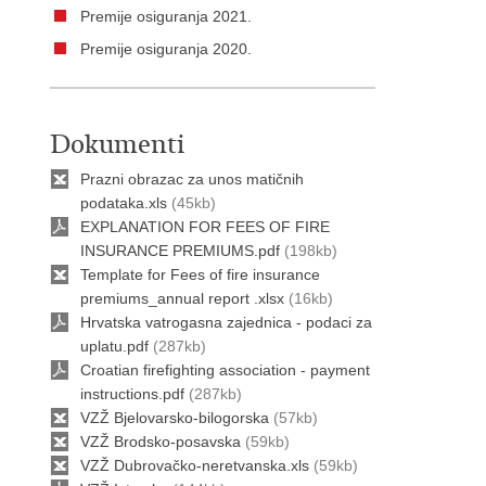
Premije osiguranja 2021.
Premije osiguranja 2020.
Dokumenti
Prazni obrazac za unos matičnih
podataka.xls
(45kb)
EXPLANATION FOR FEES OF FIRE
INSURANCE PREMIUMS.pdf
(198kb)
Template for Fees of fire insurance
premiums_annual report .xlsx
(16kb)
Hrvatska vatrogasna zajednica - podaci za
uplatu.pdf
(287kb)
Croatian firefighting association - payment
instructions.pdf
(287kb)
VZŽ Bjelovarsko-bilogorska
(57kb)
VZŽ Brodsko-posavska
(59kb)
VZŽ Dubrovačko-neretvanska.xls
(59kb)