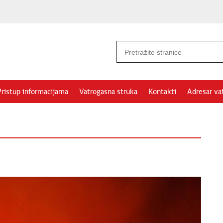
Pristup informacijama
Vatrogasna struka
Kontakti
Adresar va