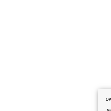
Ov
Nu