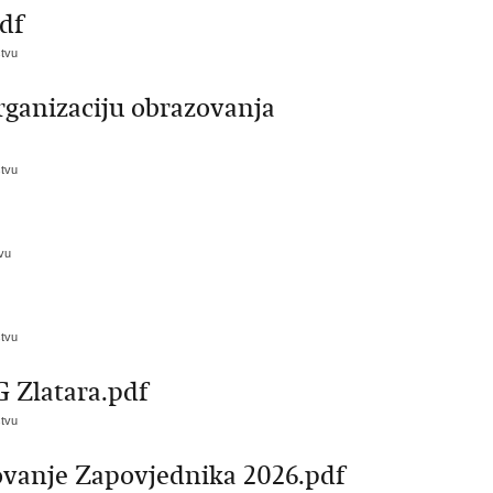
pdf
stvu
 organizaciju obrazovanja
stvu
vu
stvu
G Zlatara.pdf
stvu
vanje Zapovjednika 2026.pdf