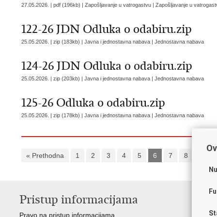
27.05.2026. | pdf (196kb) | Zapošljavanje u vatrogastvu |
Zapošljavanje u vatrogast
122-26 JDN Odluka o odabiru.zip
25.05.2026. | zip (183kb) | Javna i jednostavna nabava |
Jednostavna nabava
124-26 JDN Odluka o odabiru.zip
25.05.2026. | zip (203kb) | Javna i jednostavna nabava |
Jednostavna nabava
125-26 Odluka o odabiru.zip
25.05.2026. | zip (178kb) | Javna i jednostavna nabava |
Jednostavna nabava
Ov
« Prethodna
1
2
3
4
5
6
7
8
9
Nu
Fu
Pristup informacijama
V
St
Pravo na pristup informacijama
Vl