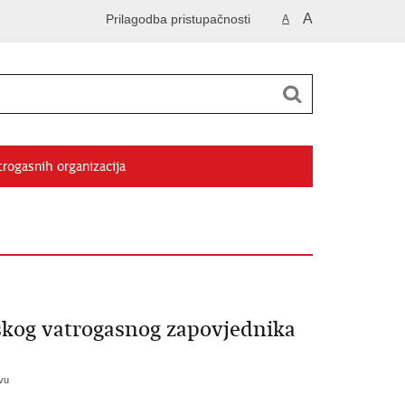
A
Prilagodba pristupačnosti
A
trogasnih organizacija
jskog vatrogasnog zapovjednika
vu