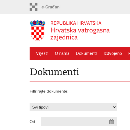
Preskoči
na
glavni
sadržaj
Vijesti
O nama
Dokumenti
Izdvojeno
Dokumenti
Filtrirajte dokumente:
Od: