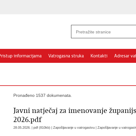
Pristup informacijama
Vatrogasna struka
Kontakti
Adresar va
Pronađeno 1537 dokumenata.
Javni natječaj za imenovanje župani
2026.pdf
28.05.2026. | pdf (810kb) | Zapošljavanje u vatrogastvu |
Zapošljavanje u vatrogast