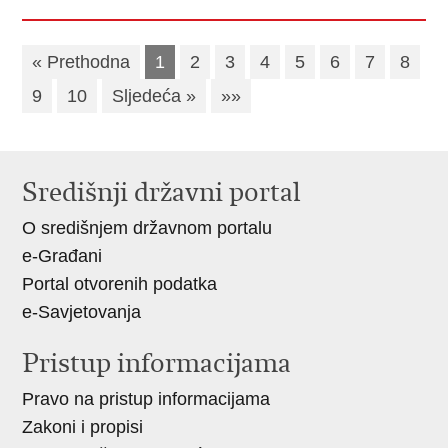
« Prethodna
1
2
3
4
5
6
7
8
9
10
Sljedeća »
»»
Središnji državni portal
O središnjem državnom portalu
e-Građani
Portal otvorenih podatka
e-Savjetovanja
Pristup informacijama
Pravo na pristup informacijama
Zakoni i propisi