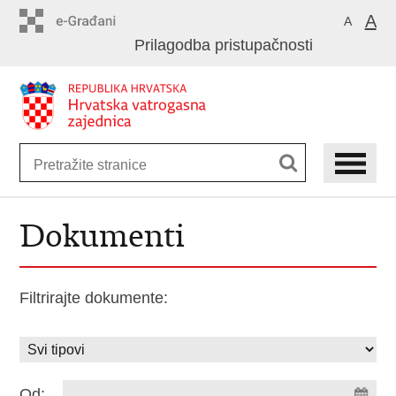
Preskoči
A
A
na
Prilagodba pristupačnosti
glavni
sadržaj
Dokumenti
Filtrirajte dokumente:
Od: