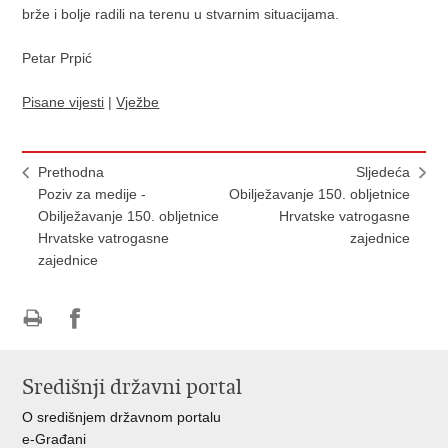
brže i bolje radili na terenu u stvarnim situacijama.
Petar Prpić
Pisane vijesti
|
Vježbe
Prethodna
Sljedeća
Poziv za medije -
Obilježavanje 150. obljetnice
Obilježavanje 150. obljetnice
Hrvatske vatrogasne
Hrvatske vatrogasne
zajednice
zajednice
Ispiši
Podijeli
stranicu
na
Središnji državni portal
Facebooku
O središnjem državnom portalu
e-Građani