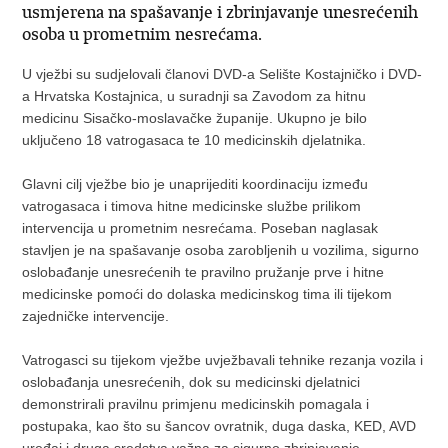
usmjerena na spašavanje i zbrinjavanje unesrećenih
osoba u prometnim nesrećama.
U vježbi su sudjelovali članovi DVD-a Selište Kostajničko i DVD-
a Hrvatska Kostajnica, u suradnji sa Zavodom za hitnu
medicinu Sisačko-moslavačke županije. Ukupno je bilo
uključeno 18 vatrogasaca te 10 medicinskih djelatnika.
Glavni cilj vježbe bio je unaprijediti koordinaciju između
vatrogasaca i timova hitne medicinske službe prilikom
intervencija u prometnim nesrećama. Poseban naglasak
stavljen je na spašavanje osoba zarobljenih u vozilima, sigurno
oslobađanje unesrećenih te pravilno pružanje prve i hitne
medicinske pomoći do dolaska medicinskog tima ili tijekom
zajedničke intervencije.
Vatrogasci su tijekom vježbe uvježbavali tehnike rezanja vozila i
oslobađanja unesrećenih, dok su medicinski djelatnici
demonstrirali pravilnu primjenu medicinskih pomagala i
postupaka, kao što su šancov ovratnik, duga daska, KED, AVD