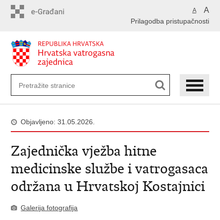
Preskoči
A
A
na
Prilagodba pristupačnosti
glavni
sadržaj
Objavljeno: 31.05.2026.
Zajednička vježba hitne
medicinske službe i vatrogasaca
održana u Hrvatskoj Kostajnici
Galerija fotografija