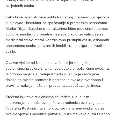
uređaj i druga sredstva važna za sigurno zbrinjavanje
ozlijeđenih osoba.
Kako bi se uvjeti što više približili stvarnoj intervenciji, u vježbi je
sudjelovao i instruktor za spašavanje u prometnim nesrećama
Marko Tišljar. Zajedno s instruktorima hitne medicinske pomoći
vodio je simulaciju prometne nesreće u kojoj su vatrogasci i
medicinski timovi morali koordinirano pristupiti vozilu, osloboditi
unesrećene osobe, pravilno ih imobilizirati te sigurno izvući iz
vozila.
Ovakve vježbe od iznimne su važnosti jer omogućuju
sudionicima provjeru znanja i postupaka u realističnim uvjetima.
Istodobno se jača suradnja između službi koje često prve
dolaze na mjesto prometnih nesreća, a svaka pravodobna i
pravilna reakcija može biti presudna za spašavanje života.
Stečena iskustva sudionicima će koristiti u budućim
intervencijama. Inače ovo je četvrta radionica ovakvog tipa u
Hrvatskoj Kostajnici, te smo kroz rad na terenu uvidjeli da se
ovakve vježbe i radionice pokazuju nužnima kako bi svi zajedno