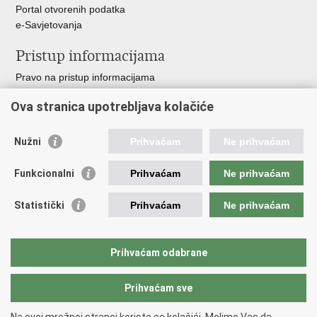
Portal otvorenih podatka
e-Savjetovanja
Pristup informacijama
Pravo na pristup informacijama
Zakoni i propisi
Ova stranica upotrebljava kolačiće
Pozivi za žurnu pomoć
Ministarstva i državna tijela
Nužni
Prihvaćam
Ne prihvaćam
Važne poveznice
Funkcionalni
Prihvaćam
Ne prihvaćam
Vlada RH
Povjerenik za informiranje
Statistički
Prihvaćam
Ne prihvaćam
Muzej hrvatskog vatrogastva
CTIF
The Federation of EUropean Fire Officers FEU
Prihvaćam odabrane
Intranet (samo za službenike HVZ)
Prihvaćam sve
Povratak na vrh