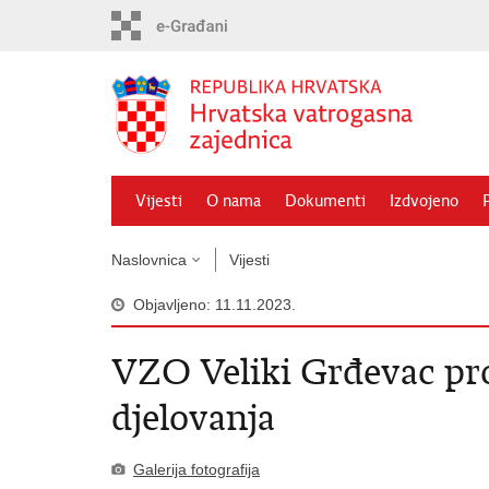
Preskoči
na
glavni
sadržaj
Vijesti
O nama
Dokumenti
Izdvojeno
Naslovnica
Vijesti
Objavljeno: 11.11.2023.
VZO Veliki Grđevac pro
djelovanja
Galerija fotografija