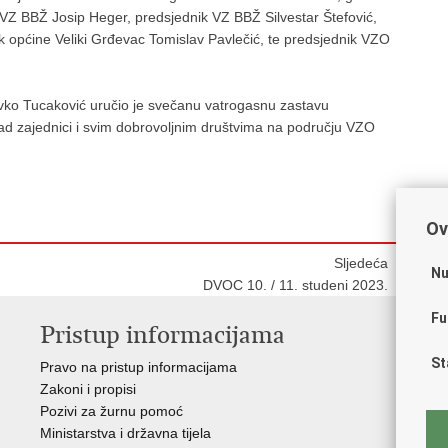
VZ BBŽ Josip Heger, predsjednik VZ BBŽ Silvestar Štefović,
k općine Veliki Grđevac Tomislav Pavlečić, te predsjednik VZO
avko Tucaković uručio je svečanu vatrogasnu zastavu
 rad zajednici i svim dobrovoljnim društvima na području VZO
Ov
Sljedeća
Nu
DVOC 10. / 11. studeni 2023.
Fu
Pristup informacijama
V
St
Pravo na pristup informacijama
Vl
Zakoni i propisi
Pov
Pozivi za žurnu pomoć
Muz
Ministarstva i državna tijela
CT