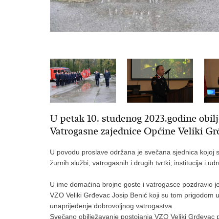
U petak 10. studenog 2023.godine obilj
Vatrogasne zajednice Općine Veliki Gr
U povodu proslave održana je svečana sjednica kojoj su
žurnih službi, vatrogasnih i drugih tvrtki, institucija i ud
U ime domaćina brojne goste i vatrogasce pozdravio j
VZO Veliki Grđevac Josip Benić koji su tom prigodom ur
unaprijeđenje dobrovoljnog vatrogastva.
Svečano obilježavanje postojanja VZO Veliki Grđevac pos