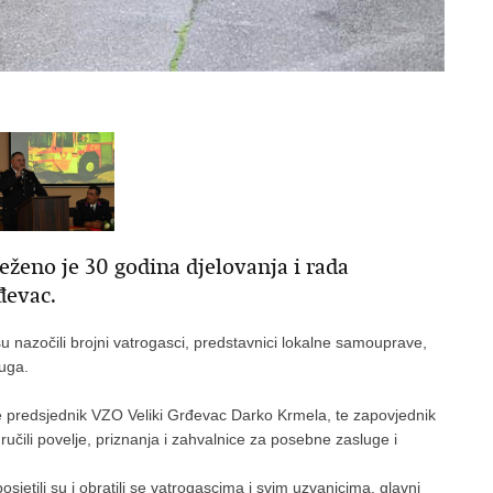
eženo je 30 godina djelovanja i rada
đevac.
 nazočili brojni vatrogasci, predstavnici lokalne samouprave,
ruga.
e predsjednik VZO Veliki Grđevac Darko Krmela, te zapovjednik
učili povelje, priznanja i zahvalnice za posebne zasluge i
jetili su i obratili se vatrogascima i svim uzvanicima, glavni