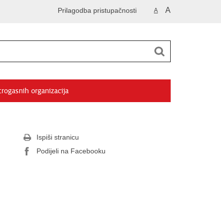
A
Prilagodba pristupačnosti
A
trogasnih organizacija
Ispiši stranicu
Podijeli na Facebooku