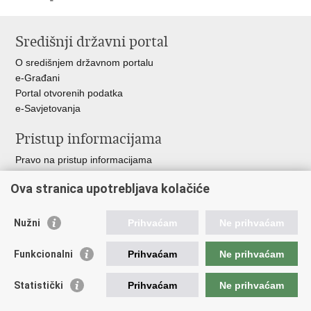
Ispiši
Podijeli
stranicu
na
Središnji državni portal
Facebooku
O središnjem državnom portalu
e-Građani
Portal otvorenih podatka
e-Savjetovanja
Pristup informacijama
Pravo na pristup informacijama
Zakoni i propisi
Ova stranica upotrebljava kolačiće
Pozivi za žurnu pomoć
Ministarstva i državna tijela
Nužni
Prihvaćam
Ne prihvaćam
Važne poveznice
Funkcionalni
Prihvaćam
Ne prihvaćam
Vlada RH
Povjerenik za informiranje
Statistički
Prihvaćam
Ne prihvaćam
Muzej hrvatskog vatrogastva
CTIF