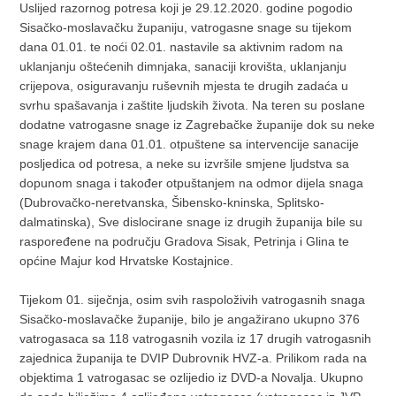
Uslijed razornog potresa koji je 29.12.2020. godine pogodio
Sisačko-moslavačku županiju, vatrogasne snage su tijekom
dana 01.01. te noći 02.01. nastavile sa aktivnim radom na
uklanjanju oštećenih dimnjaka, sanaciji krovišta, uklanjanju
crijepova, osiguravanju ruševnih mjesta te drugih zadaća u
svrhu spašavanja i zaštite ljudskih života. Na teren su poslane
dodatne vatrogasne snage iz Zagrebačke županije dok su neke
snage krajem dana 01.01. otpuštene sa intervencije sanacije
posljedica od potresa, a neke su izvršile smjene ljudstva sa
dopunom snaga i također otpuštanjem na odmor dijela snaga
(Dubrovačko-neretvanska, Šibensko-kninska, Splitsko-
dalmatinska), Sve dislocirane snage iz drugih županija bile su
raspoređene na području Gradova Sisak, Petrinja i Glina te
općine Majur kod Hrvatske Kostajnice.
Tijekom 01. siječnja, osim svih raspoloživih vatrogasnih snaga
Sisačko-moslavačke županije, bilo je angažirano ukupno 376
vatrogasaca sa 118 vatrogasnih vozila iz 17 drugih vatrogasnih
zajednica županija te DVIP Dubrovnik HVZ-a. Prilikom rada na
objektima 1 vatrogasac se ozlijedio iz DVD-a Novalja. Ukupno