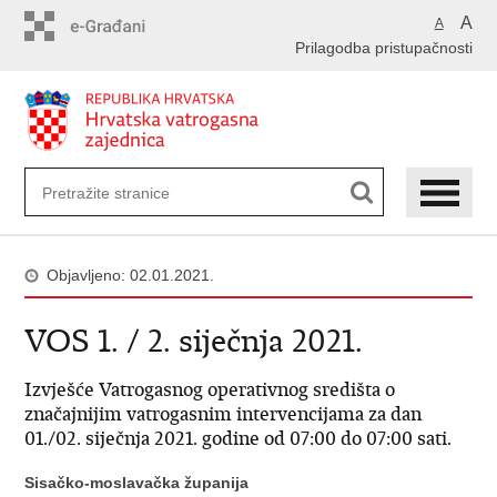
Preskoči
A
A
na
Prilagodba pristupačnosti
glavni
sadržaj
Objavljeno: 02.01.2021.
VOS 1. / 2. siječnja 2021.
Izvješće Vatrogasnog operativnog središta o
značajnijim vatrogasnim intervencijama za dan
01./02. siječnja 2021. godine od 07:00 do 07:00 sati.
Sisačko-moslavačka županija