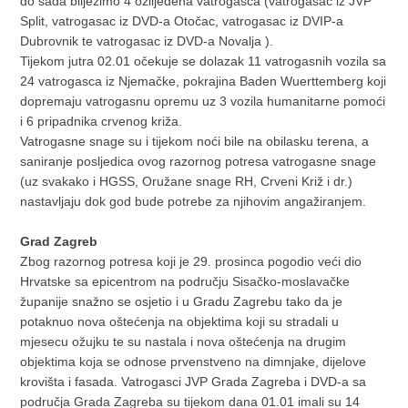
do sada bilježimo 4 ozlijeđena vatrogasca (vatrogasac iz JVP
Split, vatrogasac iz DVD-a Otočac, vatrogasac iz DVIP-a
Dubrovnik te vatrogasac iz DVD-a Novalja ).
Tijekom jutra 02.01 očekuje se dolazak 11 vatrogasnih vozila sa
24 vatrogasca iz Njemačke, pokrajina Baden Wuerttemberg koji
dopremaju vatrogasnu opremu uz 3 vozila humanitarne pomoći
i 6 pripadnika crvenog križa.
Vatrogasne snage su i tijekom noći bile na obilasku terena, a
saniranje posljedica ovog razornog potresa vatrogasne snage
(uz svakako i HGSS, Oružane snage RH, Crveni Križ i dr.)
nastavljaju dok god bude potrebe za njihovim angažiranjem.
Grad Zagreb
Zbog razornog potresa koji je 29. prosinca pogodio veći dio
Hrvatske sa epicentrom na području Sisačko-moslavačke
županije snažno se osjetio i u Gradu Zagrebu tako da je
potaknuo nova oštećenja na objektima koji su stradali u
mjesecu ožujku te su nastala i nova oštećenja na drugim
objektima koja se odnose prvenstveno na dimnjake, dijelove
krovišta i fasada. Vatrogasci JVP Grada Zagreba i DVD-a sa
područja Grada Zagreba su tijekom dana 01.01 imali su 14