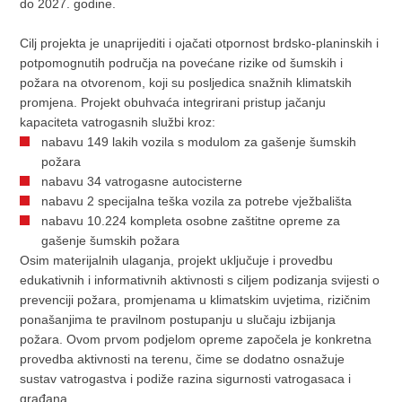
do 2027. godine.
Cilj projekta je unaprijediti i ojačati otpornost brdsko-planinskih i
potpomognutih područja na povećane rizike od šumskih i
požara na otvorenom, koji su posljedica snažnih klimatskih
promjena. Projekt obuhvaća integrirani pristup jačanju
kapaciteta vatrogasnih službi kroz:
nabavu 149 lakih vozila s modulom za gašenje šumskih
požara
nabavu 34 vatrogasne autocisterne
nabavu 2 specijalna teška vozila za potrebe vježbališta
nabavu 10.224 kompleta osobne zaštitne opreme za
gašenje šumskih požara
Osim materijalnih ulaganja, projekt uključuje i provedbu
edukativnih i informativnih aktivnosti s ciljem podizanja svijesti o
prevenciji požara, promjenama u klimatskim uvjetima, rizičnim
ponašanjima te pravilnom postupanju u slučaju izbijanja
požara. Ovom prvom podjelom opreme započela je konkretna
provedba aktivnosti na terenu, čime se dodatno osnažuje
sustav vatrogastva i podiže razina sigurnosti vatrogasaca i
građana.