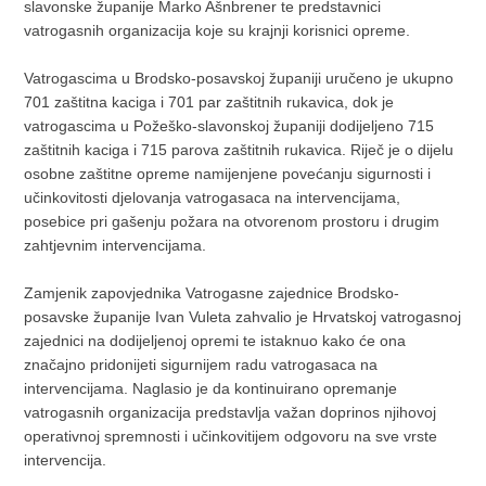
slavonske županije Marko Ašnbrener te predstavnici
vatrogasnih organizacija koje su krajnji korisnici opreme.
Vatrogascima u Brodsko-posavskoj županiji uručeno je ukupno
701 zaštitna kaciga i 701 par zaštitnih rukavica, dok je
vatrogascima u Požeško-slavonskoj županiji dodijeljeno 715
zaštitnih kaciga i 715 parova zaštitnih rukavica. Riječ je o dijelu
osobne zaštitne opreme namijenjene povećanju sigurnosti i
učinkovitosti djelovanja vatrogasaca na intervencijama,
posebice pri gašenju požara na otvorenom prostoru i drugim
zahtjevnim intervencijama.
Zamjenik zapovjednika Vatrogasne zajednice Brodsko-
posavske županije Ivan Vuleta zahvalio je Hrvatskoj vatrogasnoj
zajednici na dodijeljenoj opremi te istaknuo kako će ona
značajno pridonijeti sigurnijem radu vatrogasaca na
intervencijama. Naglasio je da kontinuirano opremanje
vatrogasnih organizacija predstavlja važan doprinos njihovoj
operativnoj spremnosti i učinkovitijem odgovoru na sve vrste
intervencija.