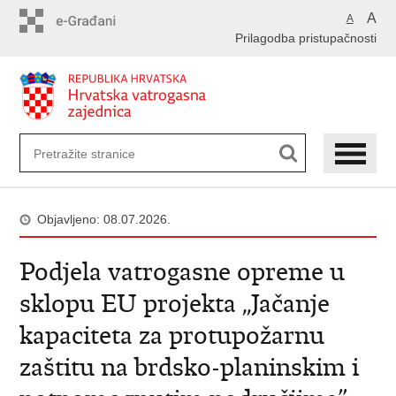
Preskoči
A
A
na
Prilagodba pristupačnosti
glavni
sadržaj
Objavljeno: 08.07.2026.
Podjela vatrogasne opreme u
sklopu EU projekta „Jačanje
kapaciteta za protupožarnu
zaštitu na brdsko-planinskim i