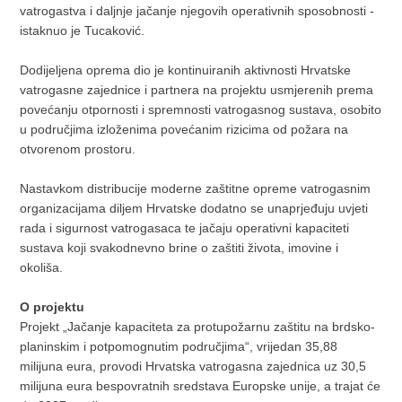
vatrogastva i daljnje jačanje njegovih operativnih sposobnosti -
istaknuo je Tucaković.
Dodijeljena oprema dio je kontinuiranih aktivnosti Hrvatske
vatrogasne zajednice i partnera na projektu usmjerenih prema
povećanju otpornosti i spremnosti vatrogasnog sustava, osobito
u područjima izloženima povećanim rizicima od požara na
otvorenom prostoru.
Nastavkom distribucije moderne zaštitne opreme vatrogasnim
organizacijama diljem Hrvatske dodatno se unaprjeđuju uvjeti
rada i sigurnost vatrogasaca te jačaju operativni kapaciteti
sustava koji svakodnevno brine o zaštiti života, imovine i
okoliša.
O projektu
Projekt „Jačanje kapaciteta za protupožarnu zaštitu na brdsko-
planinskim i potpomognutim područjima“, vrijedan 35,88
milijuna eura, provodi Hrvatska vatrogasna zajednica uz 30,5
milijuna eura bespovratnih sredstava Europske unije, a trajat će