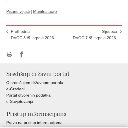
Pisane vijesti
|
Manifestacije
Prethodna
Sljedeća
DVOC 8./9. srpnja 2026.
DVOC 7./8. srpnja 2026.
Ispiši
Podijeli
stranicu
na
Središnji državni portal
Facebooku
O središnjem državnom portalu
e-Građani
Portal otvorenih podatka
e-Savjetovanja
Pristup informacijama
Pravo na pristup informacijama