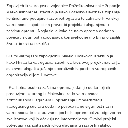
Zapovjednik vatrogasne zajednice Požeško-slavonske županije
Marko Ašnbrener istaknuo je kako Požeško-slavonska županija
kontinuirano podupire razvoj vatrogastva te zahvalio Hrvatskoj
vatrogasnoj zajednici na provedbi projekta i ulaganjima u
zaštitnu opremu. Naglasio je kako će nova oprema dodatno
povećati sigurnost vatrogasaca koji svakodnevno brinu o zaštiti
života, imovine i okoliša.
Glavni vatrogasni zapovjednik Slavko Tucaković istaknuo je
kako Hrvatska vatrogasna zajednica kroz ovaj projekt nastavlja
sustavno ulagati u jačanje operativnih kapaciteta vatrogasnih
organizacija diljem Hrvatske.
- Kvalitetna osobna zaštitna oprema jedan je od temeljnih
preduvjeta sigurnog i učinkovitog rada vatrogasaca.
Kontinuiranim ulaganjem u opremanje i modernizaciju
vatrogasnog sustava dodatno povećavamo sigurnost naših
vatrogasaca te osiguravamo još bolju spremnost za odgovor na
sve izazove koji ih očekuju na intervencijama. Ovakvi projekti
potvrđuju važnost zajedničkog ulaganja u razvoj hrvatskog