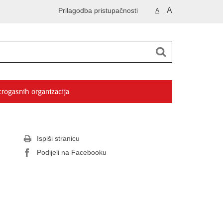
A
Prilagodba pristupačnosti
A
trogasnih organizacija
Ispiši stranicu
Podijeli na Facebooku