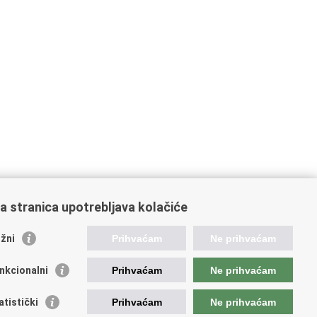
a stranica upotrebljava kolačiće
žni
Prihvaćam
Ne prihvaćam
nkcionalni
Prihvaćam
Ne prihvaćam
ažne poveznice
atistički
Prihvaćam
Ne prihvaćam
ada RH