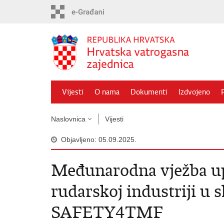
Preskoči
na
glavni
sadržaj
Vijesti
O nama
Dokumenti
Izdvojeno
Naslovnica
Vijesti
Objavljeno: 05.09.2025.
Međunarodna vježba up
rudarskoj industriji u 
SAFETY4TMF