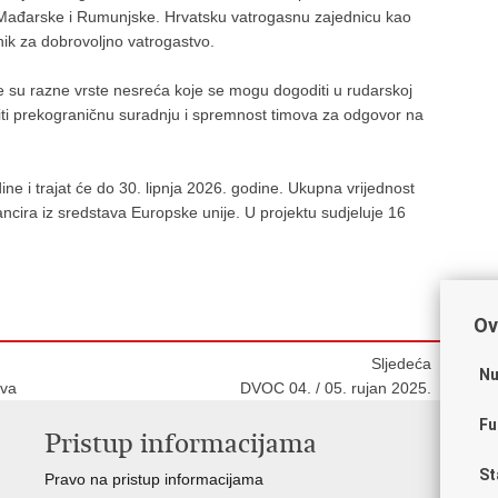
e, Mađarske i Rumunjske. Hrvatsku vatrogasnu zajednicu kao
nik za dobrovoljno vatrogastvo.
ne su razne vrste nesreća koje se mogu dogoditi u rudarskoj
jediti prekograničnu suradnju i spremnost timova za odgovor na
e i trajat će do 30. lipnja 2026. godine. Ukupna vrijednost
ncira iz sredstava Europske unije. U projektu sudjeluje 16
Ov
Sljedeća
Nu
ava
DVOC 04. / 05. rujan 2025.
Fu
Pristup informacijama
V
St
Pravo na pristup informacijama
Vl