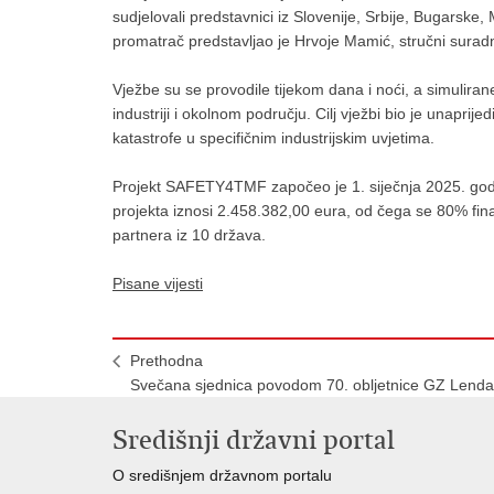
sudjelovali predstavnici iz Slovenije, Srbije, Bugarsk
promatrač predstavljao je Hrvoje Mamić, stručni surad
Vježbe su se provodile tijekom dana i noći, a simulira
industriji i okolnom području. Cilj vježbi bio je unapri
katastrofe u specifičnim industrijskim uvjetima.
Projekt SAFETY4TMF započeo je 1. siječnja 2025. godin
projekta iznosi 2.458.382,00 eura, od čega se 80% fina
partnera iz 10 država.
Pisane vijesti
Prethodna
Svečana sjednica povodom 70. obljetnice GZ Lend
Središnji državni portal
O središnjem državnom portalu