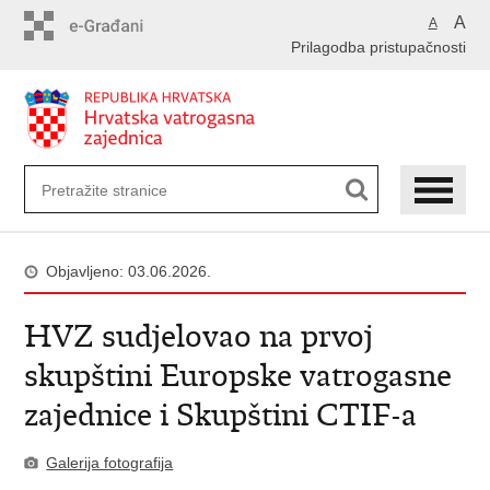
Preskoči
A
A
na
Prilagodba pristupačnosti
glavni
sadržaj
Objavljeno: 03.06.2026.
HVZ sudjelovao na prvoj
skupštini Europske vatrogasne
zajednice i Skupštini CTIF-a
Galerija fotografija