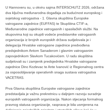
U Hannoveru su, u okviru sajma INTERSCHUTZ 2026, održana
dva ključna međunarodna događaja za budućnost europskog i
svjetskog vatrogastva - 1. Glavna skupština Europske
vatrogasne zajednice (EUFFAS) te Skupština CTIF-a,
Međunarodne zajednice vatrogasnih i spasilačkih službi. Na
skupovima koji su okupili vodeće predstavnike vatrogasnih
organizacija iz brojnih europskih država sudjelovala je i
delegacija Hrvatske vatrogasne zajednice predvođena
predsjednikom Antom Sanaderom i glavnim vatrogasnim
zapovjednikom Slavkom Tucakovićem. U radu skupština
sudjelovali su i zamjenik predsjednika Hrvatske vatrogasne
zajednice Dino Kozlevac te Ante Ivanović iz Regionalnog centra
za osposobljavanje operativnih snaga sustava vatrogastva
VACETRAS.
Prva Glavna skupština Europske vatrogasne zajednice
predstavljala je važnu prekretnicu u daljnjem razvoju suradnje
europskih vatrogasnih organizacija. Nakon stjecanja formalnog
pravnog statusa organizacije, rasprava je bila usmjerena na