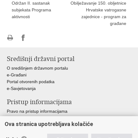
Održan II. sastanak
Obilježavanje 150. obljetnice
subjekata Programa
Hrvatske vatrogasne
aktivnosti
zajednice - program za
građane
Ispiši
Podijeli
stranicu
na
Središnji državni portal
Facebooku
O središnjem državnom portalu
e-Građani
Portal otvorenih podatka
e-Savjetovanja
Pristup informacijama
Pravo na pristup informacijama
Zakoni i propisi
Ova stranica upotrebljava kolačiće
Pozivi za žurnu pomoć
Ministarstva i državna tijela