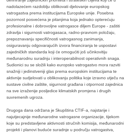
definiranje zajedničkih prioriteta i strateških ciljeva koji će u
nadolazećem razdoblju oblikovati djelovanje europskog
vatrogastva prema institucijama Europske unije. Posebna
pozornost posvećena je pitanjima koja jednako opterećuju
profesionalne i dobrovoljne vatrogasce diljem Europe - zaštiti
zdravlja i sigurnosti vatrogasaca, radno-pravnom položaju,
prepoznavanju specifičnosti vatrogasnog zanimanja,
osiguravanju odgovarajućih izvora financiranja te uspostavi
zajedničkih standarda koji će omogućiti još učinkovitiju
međunarodnu suradnju i interoperabilnost operativnih snaga.
Sudionici su se složili kako europsko vatrogastvo mora razviti
snažniji i jedinstveniji glas prema europskim institucijama te
aktivnije sudjelovati u oblikovanju politika koje izravno utječu na
sustave civilne zaštite, sigurnost građana i otpornost zajednica
na sve izraženije posljedice klimatskih promjena i drugih
suvremenih ugroza.
Drugoga dana održana je Skupština CTIF-a, najstarije i
najutjecajnije međunarodne vatrogasne organizacije, tijekom
koje su predstavljene aktivnosti stručnih komisija, međunarodni
projekti i planovi buduće suradnje u području vatrogastva,