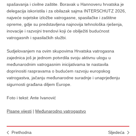
spašavanja i civilne zaštite. Boravak u Hannoveru hrvatska je
delegacija iskoristila i za obilazak sajma INTERSCHUTZ 2026,
najveće svjetske izložbe vatrogasne, spasilačke i zaštitne
opreme, gdje su predstavljena najnovija tehnološka rješenja,
inovacije i razvojni trendovi koji će obilježiti budućnost
vatrogasnih i spasilačkih službi.
Sudjelovanjem na ovim skupovima Hrvatska vatrogasna
zajednica još je jednom potvrdila svoju aktivnu ulogu u
međunarodnim vatrogasnim inicijativama te nastavila
doprinositi raspravama o budućem razvoju europskog
vatrogastva, jačanju međunarodne suradnje i unaprjeđenju
sigurnosti građana diljem Europe.
Foto i tekst: Ante Ivanović
Pisane vijesti
|
Međunarodno vatrogastvo
Prethodna
Sljedeća