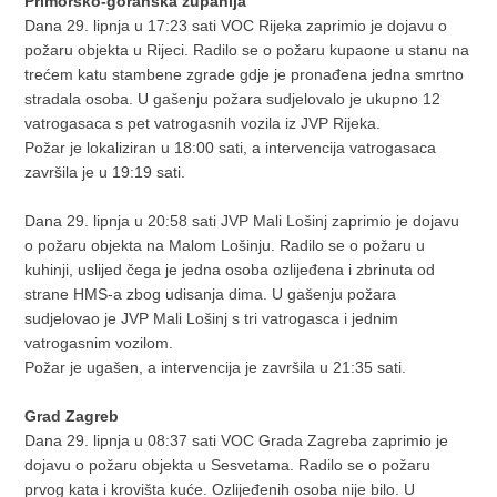
Primorsko-goranska županija
Dana 29. lipnja u 17:23 sati VOC Rijeka zaprimio je dojavu o
požaru objekta u Rijeci. Radilo se o požaru kupaone u stanu na
trećem katu stambene zgrade gdje je pronađena jedna smrtno
stradala osoba. U gašenju požara sudjelovalo je ukupno 12
vatrogasaca s pet vatrogasnih vozila iz JVP Rijeka.
Požar je lokaliziran u 18:00 sati, a intervencija vatrogasaca
završila je u 19:19 sati.
Dana 29. lipnja u 20:58 sati JVP Mali Lošinj zaprimio je dojavu
o požaru objekta na Malom Lošinju. Radilo se o požaru u
kuhinji, uslijed čega je jedna osoba ozlijeđena i zbrinuta od
strane HMS-a zbog udisanja dima. U gašenju požara
sudjelovao je JVP Mali Lošinj s tri vatrogasca i jednim
vatrogasnim vozilom.
Požar je ugašen, a intervencija je završila u 21:35 sati.
Grad Zagreb
Dana 29. lipnja u 08:37 sati VOC Grada Zagreba zaprimio je
dojavu o požaru objekta u Sesvetama. Radilo se o požaru
prvog kata i krovišta kuće. Ozlijeđenih osoba nije bilo. U