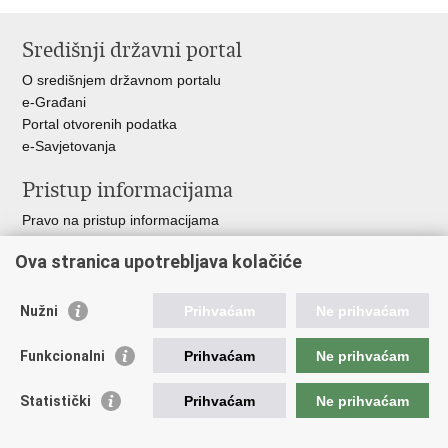
Ispiši
Podijeli
stranicu
na
Središnji državni portal
Facebooku
O središnjem državnom portalu
e-Građani
Portal otvorenih podatka
e-Savjetovanja
Pristup informacijama
Pravo na pristup informacijama
Zakoni i propisi
Ova stranica upotrebljava kolačiće
Pozivi za žurnu pomoć
Ministarstva i državna tijela
Nužni
Prihvaćam
Ne prihvaćam
Važne poveznice
Funkcionalni
Prihvaćam
Ne prihvaćam
Vlada RH
Povjerenik za informiranje
Statistički
Prihvaćam
Ne prihvaćam
Muzej hrvatskog vatrogastva
CTIF