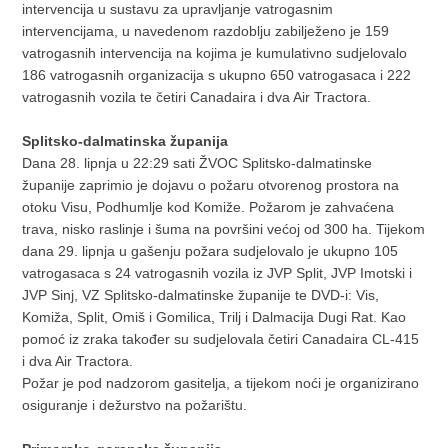
intervencija u sustavu za upravljanje vatrogasnim
intervencijama, u navedenom razdoblju zabilježeno je 159
vatrogasnih intervencija na kojima je kumulativno sudjelovalo
186 vatrogasnih organizacija s ukupno 650 vatrogasaca i 222
vatrogasnih vozila te četiri Canadaira i dva Air Tractora.
Splitsko-dalmatinska županija
Dana 28. lipnja u 22:29 sati ŽVOC Splitsko-dalmatinske
županije zaprimio je dojavu o požaru otvorenog prostora na
otoku Visu, Podhumlje kod Komiže. Požarom je zahvaćena
trava, nisko raslinje i šuma na površini većoj od 300 ha. Tijekom
dana 29. lipnja u gašenju požara sudjelovalo je ukupno 105
vatrogasaca s 24 vatrogasnih vozila iz JVP Split, JVP Imotski i
JVP Sinj, VZ Splitsko-dalmatinske županije te DVD-i: Vis,
Komiža, Split, Omiš i Gomilica, Trilj i Dalmacija Dugi Rat. Kao
pomoć iz zraka također su sudjelovala četiri Canadaira CL-415
i dva Air Tractora.
Požar je pod nadzorom gasitelja, a tijekom noći je organizirano
osiguranje i dežurstvo na požarištu.