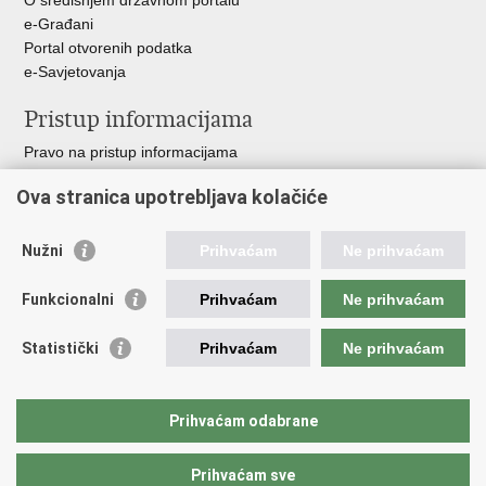
O središnjem državnom portalu
e-Građani
Portal otvorenih podatka
e-Savjetovanja
Pristup informacijama
Pravo na pristup informacijama
Zakoni i propisi
Ova stranica upotrebljava kolačiće
Pozivi za žurnu pomoć
Ministarstva i državna tijela
Nužni
Prihvaćam
Ne prihvaćam
Važne poveznice
Funkcionalni
Prihvaćam
Ne prihvaćam
Vlada RH
Povjerenik za informiranje
Statistički
Prihvaćam
Ne prihvaćam
Muzej hrvatskog vatrogastva
CTIF
The Federation of EUropean Fire Officers FEU
Prihvaćam odabrane
Intranet (samo za službenike HVZ)
Prihvaćam sve