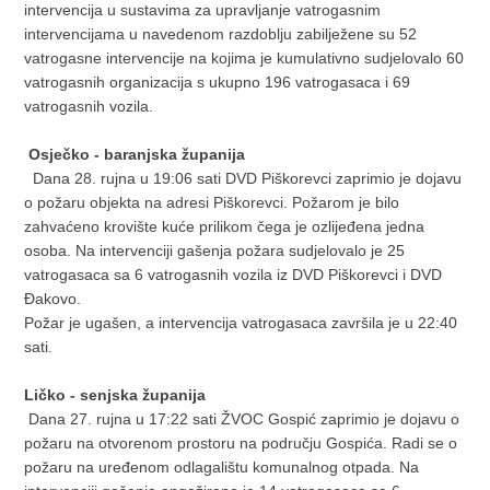
intervencija u sustavima za upravljanje vatrogasnim
intervencijama u navedenom razdoblju zabilježene su 52
vatrogasne intervencije na kojima je kumulativno sudjelovalo 60
vatrogasnih organizacija s ukupno 196 vatrogasaca i 69
vatrogasnih vozila.
Osječko - baranjska županija
Dana 28. rujna u 19:06 sati DVD Piškorevci zaprimio je dojavu
o požaru objekta na adresi Piškorevci. Požarom je bilo
zahvaćeno krovište kuće prilikom čega je ozlijeđena jedna
osoba. Na intervenciji gašenja požara sudjelovalo je 25
vatrogasaca sa 6 vatrogasnih vozila iz DVD Piškorevci i DVD
Đakovo.
Požar je ugašen, a intervencija vatrogasaca završila je u 22:40
sati.
Ličko - senjska županija
Dana 27. rujna u 17:22 sati ŽVOC Gospić zaprimio je dojavu o
požaru na otvorenom prostoru na području Gospića. Radi se o
požaru na uređenom odlagalištu komunalnog otpada. Na