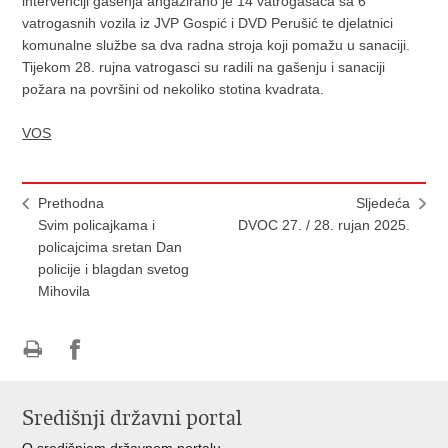
intervenciji gašenja angažirano je 14 vatrogasaca sa 6
vatrogasnih vozila iz JVP Gospić i DVD Perušić te djelatnici
komunalne službe sa dva radna stroja koji pomažu u sanaciji.
Tijekom 28. rujna vatrogasci su radili na gašenju i sanaciji
požara na površini od nekoliko stotina kvadrata.
VOS
Prethodna
Sljedeća
Svim policajkama i
DVOC 27. / 28. rujan 2025.
policajcima sretan Dan
policije i blagdan svetog
Mihovila
Ispiši
Podijeli
stranicu
na
Središnji državni portal
Facebooku