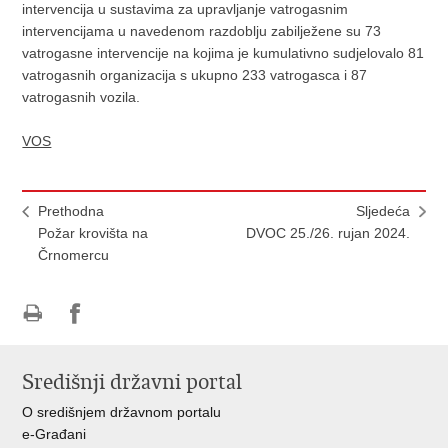
intervencija u sustavima za upravljanje vatrogasnim
intervencijama u navedenom razdoblju zabilježene su 73
vatrogasne intervencije na kojima je kumulativno sudjelovalo 81
vatrogasnih organizacija s ukupno 233 vatrogasca i 87
vatrogasnih vozila.
VOS
Prethodna
Sljedeća
Požar krovišta na
DVOC 25./26. rujan 2024.
Črnomercu
Ispiši
Podijeli
stranicu
na
Središnji državni portal
Facebooku
O središnjem državnom portalu
e-Građani