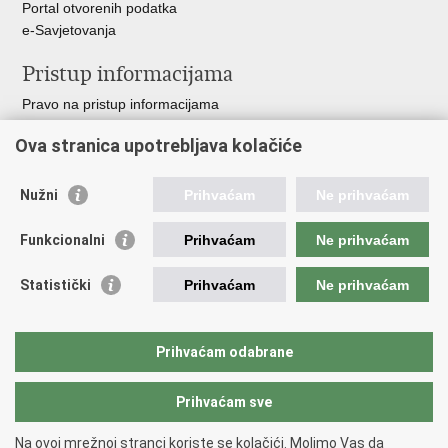
Portal otvorenih podatka
e-Savjetovanja
Pristup informacijama
Pravo na pristup informacijama
Zakoni i propisi
Ova stranica upotrebljava kolačiće
Pozivi za žurnu pomoć
Ministarstva i državna tijela
Nužni
Prihvaćam
Ne prihvaćam
Važne poveznice
Funkcionalni
Prihvaćam
Ne prihvaćam
Vlada RH
Povjerenik za informiranje
Statistički
Prihvaćam
Ne prihvaćam
Muzej hrvatskog vatrogastva
CTIF
The Federation of EUropean Fire Officers FEU
Prihvaćam odabrane
Intranet (samo za službenike HVZ)
Prihvaćam sve
Povratak na vrh
Na ovoj mrežnoj stranci koriste se kolačići. Molimo Vas da