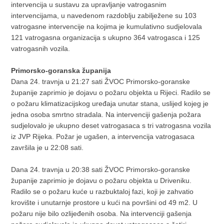
intervencija u sustavu za upravljanje vatrogasnim
intervencijama, u navedenom razdoblju zabilježene su 103
vatrogasne intervencije na kojima je kumulativno sudjelovala
121 vatrogasna organizacija s ukupno 364 vatrogasca i 125
vatrogasnih vozila.
Primorsko-goranska županija
Dana 24. travnja u 21:27 sati ŽVOC Primorsko-goranske
županije zaprimio je dojavu o požaru objekta u Rijeci. Radilo se
o požaru klimatizacijskog uređaja unutar stana, uslijed kojeg je
jedna osoba smrtno stradala. Na intervenciji gašenja požara
sudjelovalo je ukupno deset vatrogasaca s tri vatrogasna vozila
iz JVP Rijeka. Požar je ugašen, a intervencija vatrogasaca
završila je u 22:08 sati.
Dana 24. travnja u 20:38 sati ŽVOC Primorsko-goranske
županije zaprimio je dojavu o požaru objekta u Driveniku.
Radilo se o požaru kuće u razbuktaloj fazi, koji je zahvatio
krovište i unutarnje prostore u kući na površini od 49 m2. U
požaru nije bilo ozlijeđenih osoba. Na intervenciji gašenja