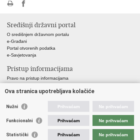
Ispiši
Podijeli
stranicu
na
Središnji državni portal
Facebooku
O središnjem državnom portalu
e-Građani
Portal otvorenih podatka
e-Savjetovanja
Pristup informacijama
Pravo na pristup informacijama
Zakoni i propisi
Ova stranica upotrebljava kolačiće
Pozivi za žurnu pomoć
Ministarstva i državna tijela
Nužni
Prihvaćam
Ne prihvaćam
Važne poveznice
Funkcionalni
Prihvaćam
Ne prihvaćam
Vlada RH
Povjerenik za informiranje
Statistički
Prihvaćam
Ne prihvaćam
Muzej hrvatskog vatrogastva