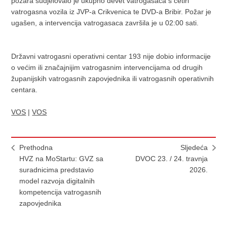
požara sudjelovalo je ukupno devet vatrogasaca s četiri
vatrogasna vozila iz JVP-a Crikvenica te DVD-a Bribir. Požar je
ugašen, a intervencija vatrogasaca završila je u 02:00 sati.
Državni vatrogasni operativni centar 193 nije dobio informacije
o većim ili značajnijim vatrogasnim intervencijama od drugih
županijskih vatrogasnih zapovjednika ili vatrogasnih operativnih
centara.
VOS
|
VOS
Prethodna
Sljedeća
HVZ na MoStartu: GVZ sa
DVOC 23. / 24. travnja
suradnicima predstavio
2026.
model razvoja digitalnih
kompetencija vatrogasnih
zapovjednika