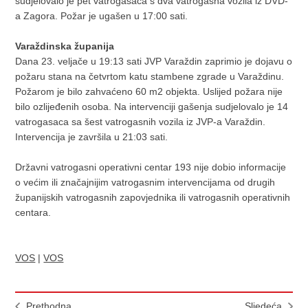
sudjelovalo je pet vatrogasaca s dva vatrogasna vozila iz DVD-
a Zagora. Požar je ugašen u 17:00 sati.
Varaždinska županija
Dana 23. veljače u 19:13 sati JVP Varaždin zaprimio je dojavu o
požaru stana na četvrtom katu stambene zgrade u Varaždinu.
Požarom je bilo zahvaćeno 60 m2 objekta. Uslijed požara nije
bilo ozlijeđenih osoba. Na intervenciji gašenja sudjelovalo je 14
vatrogasaca sa šest vatrogasnih vozila iz JVP-a Varaždin.
Intervencija je završila u 21:03 sati.
Državni vatrogasni operativni centar 193 nije dobio informacije
o većim ili značajnijim vatrogasnim intervencijama od drugih
županijskih vatrogasnih zapovjednika ili vatrogasnih operativnih
centara.
VOS
|
VOS
Prethodna
Sljedeća