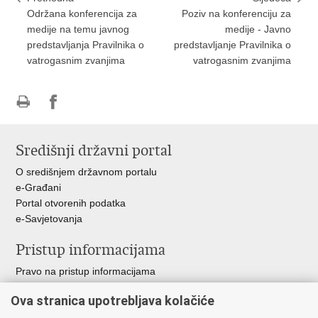
Održana konferencija za
Poziv na konferenciju za
medije na temu javnog
medije - Javno
predstavljanja Pravilnika o
predstavljanje Pravilnika o
vatrogasnim zvanjima
vatrogasnim zvanjima
Ispiši
Podijeli
stranicu
na
Središnji državni portal
Facebooku
O središnjem državnom portalu
e-Građani
Portal otvorenih podatka
e-Savjetovanja
Pristup informacijama
Pravo na pristup informacijama
Zakoni i propisi
Ova stranica upotrebljava kolačiće
Pozivi za žurnu pomoć