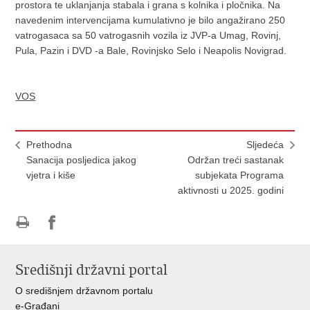
prostora te uklanjanja stabala i grana s kolnika i pločnika. Na
navedenim intervencijama kumulativno je bilo angažirano 250
vatrogasaca sa 50 vatrogasnih vozila iz JVP-a Umag, Rovinj,
Pula, Pazin i DVD -a Bale, Rovinjsko Selo i Neapolis Novigrad.
VOS
Prethodna
Sljedeća
Sanacija posljedica jakog
Održan treći sastanak
vjetra i kiše
subjekata Programa
aktivnosti u 2025. godini
Ispiši
Podijeli
stranicu
na
Središnji državni portal
Facebooku
O središnjem državnom portalu
e-Građani