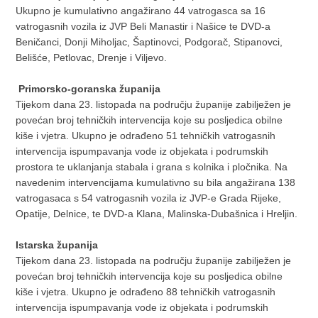
Ukupno je kumulativno angažirano 44 vatrogasca sa 16
vatrogasnih vozila iz JVP Beli Manastir i Našice te DVD-a
Beničanci, Donji Miholjac, Šaptinovci, Podgorač, Stipanovci,
Belišće, Petlovac, Drenje i Viljevo.
Primorsko-goranska županija
Tijekom dana 23. listopada na području županije zabilježen je
povećan broj tehničkih intervencija koje su posljedica obilne
kiše i vjetra. Ukupno je odrađeno 51 tehničkih vatrogasnih
intervencija ispumpavanja vode iz objekata i podrumskih
prostora te uklanjanja stabala i grana s kolnika i pločnika. Na
navedenim intervencijama kumulativno su bila angažirana 138
vatrogasaca s 54 vatrogasnih vozila iz JVP-e Grada Rijeke,
Opatije, Delnice, te DVD-a Klana, Malinska-Dubašnica i Hreljin.
Istarska županija
Tijekom dana 23. listopada na području županije zabilježen je
povećan broj tehničkih intervencija koje su posljedica obilne
kiše i vjetra. Ukupno je odrađeno 88 tehničkih vatrogasnih
intervencija ispumpavanja vode iz objekata i podrumskih