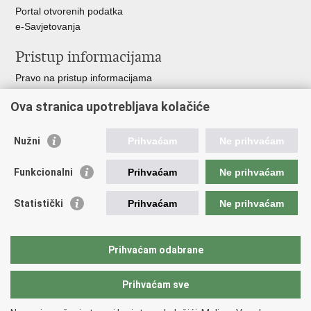
Portal otvorenih podatka
e-Savjetovanja
Pristup informacijama
Pravo na pristup informacijama
Zakoni i propisi
Ova stranica upotrebljava kolačiće
Pozivi za žurnu pomoć
Ministarstva i državna tijela
Nužni
Prihvaćam
Ne prihvaćam
Važne poveznice
Funkcionalni
Prihvaćam
Ne prihvaćam
Vlada RH
Povjerenik za informiranje
Statistički
Prihvaćam
Ne prihvaćam
Muzej hrvatskog vatrogastva
CTIF
The Federation of EUropean Fire Officers FEU
Prihvaćam odabrane
Intranet (samo za službenike HVZ)
Prihvaćam sve
Povratak na vrh