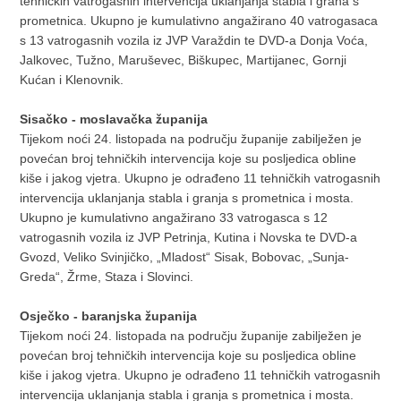
tehničkih vatrogasnih intervencija uklanjanja stabla i grana s
prometnica. Ukupno je kumulativno angažirano 40 vatrogasaca
s 13 vatrogasnih vozila iz JVP Varaždin te DVD-a Donja Voća,
Jalkovec, Tužno, Maruševec, Biškupec, Martijanec, Gornji
Kućan i Klenovnik.
Sisačko - moslavačka županija
Tijekom noći 24. listopada na području županije zabilježen je
povećan broj tehničkih intervencija koje su posljedica obline
kiše i jakog vjetra. Ukupno je odrađeno 11 tehničkih vatrogasnih
intervencija uklanjanja stabla i granja s prometnica i mosta.
Ukupno je kumulativno angažirano 33 vatrogasca s 12
vatrogasnih vozila iz JVP Petrinja, Kutina i Novska te DVD-a
Gvozd, Veliko Svinjičko, „Mladost“ Sisak, Bobovac, „Sunja-
Greda“, Žrme, Staza i Slovinci.
Osječko - baranjska županija
Tijekom noći 24. listopada na području županije zabilježen je
povećan broj tehničkih intervencija koje su posljedica obline
kiše i jakog vjetra. Ukupno je odrađeno 11 tehničkih vatrogasnih
intervencija uklanjanja stabla i granja s prometnica i mosta.