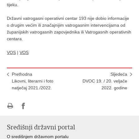
tijeku.
Državni vatrogasni operativni centar 193 nije dobio informacije
o drugim većim ili značajnijim vatrogasnim intervencijama od
županijskih vatrogasnih zapovjednika ili Vatrogasnih operativnih
centara.
VOS
|
VOS
Prethodna
Sljedeća
Likovni, literarni i foto
DVOC 19. / 20. veljače
natječaj 2021./2022.
2022. godine
Ispiši
Podijeli
stranicu
na
Središnji državni portal
Facebooku
O središnjem državnom portalu