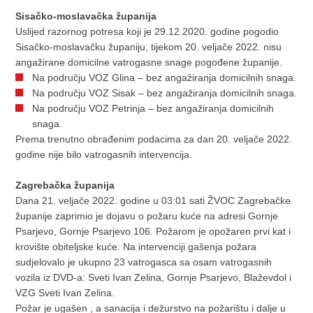
Sisačko-moslavačka županija
Uslijed razornog potresa koji je 29.12.2020. godine pogodio
Sisačko-moslavačku županiju, tijekom 20. veljače 2022. nisu
angažirane domicilne vatrogasne snage pogođene županije.
Na području VOZ Glina – bez angažiranja domicilnih snaga.
Na području VOZ Sisak – bez angažiranja domicilnih snaga.
Na području VOZ Petrinja – bez angažiranja domicilnih
snaga.
Prema trenutno obrađenim podacima za dan 20. veljače 2022.
godine nije bilo vatrogasnih intervencija.
Zagrebačka županija
Dana 21. veljače 2022. godine u 03:01 sati ŽVOC Zagrebačke
županije zaprimio je dojavu o požaru kuće na adresi Gornje
Psarjevo, Gornje Psarjevo 106. Požarom je opožaren prvi kat i
krovište obiteljske kuće. Na intervenciji gašenja požara
sudjelovalo je ukupno 23 vatrogasca sa osam vatrogasnih
vozila iz DVD-a: Sveti Ivan Zelina, Gornje Psarjevo, Blaževdol i
VZG Sveti Ivan Zelina.
Požar je ugašen , a sanacija i dežurstvo na požarištu i dalje u