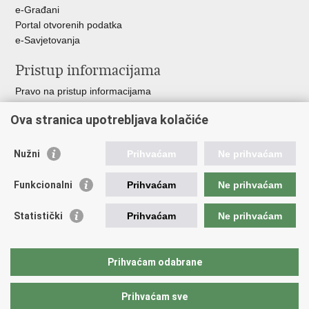
e-Građani
Portal otvorenih podatka
e-Savjetovanja
Pristup informacijama
Pravo na pristup informacijama
Zakoni i propisi
Ova stranica upotrebljava kolačiće
Pozivi za žurnu pomoć
Ministarstva i državna tijela
Nužni
Prihvaćam
Ne prihvaćam
Važne poveznice
Funkcionalni
Prihvaćam
Ne prihvaćam
Vlada RH
Povjerenik za informiranje
Statistički
Prihvaćam
Ne prihvaćam
Muzej hrvatskog vatrogastva
CTIF
The Federation of EUropean Fire Officers FEU
Prihvaćam odabrane
Intranet (samo za službenike HVZ)
Prihvaćam sve