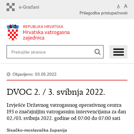
Preskoči
A
A
na
Prilagodba pristupačnosti
glavni
sadržaj
Objavljeno: 03.05.2022.
DVOC 2. / 3. svibnja 2022.
Izvješće Državnog vatrogasnog operativnog centra
193 o značajnijim vatrogasnim intervencijama za dan
02./03. svibnja 2022. godine od 07:00 do 07:00 sati
Sisačko-moslavačka županija