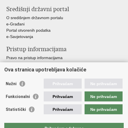
stranicu
na
Središnji državni portal
Facebooku
O središnjem državnom portalu
e-Građani
Portal otvorenih podatka
e-Savjetovanja
Pristup informacijama
Pravo na pristup informacijama
Zakoni i propisi
Ova stranica upotrebljava kolačiće
Pozivi za žurnu pomoć
Ministarstva i državna tijela
Nužni
Prihvaćam
Ne prihvaćam
Važne poveznice
Funkcionalni
Prihvaćam
Ne prihvaćam
Vlada RH
Povjerenik za informiranje
Statistički
Prihvaćam
Ne prihvaćam
Muzej hrvatskog vatrogastva
CTIF
The Federation of EUropean Fire Officers FEU