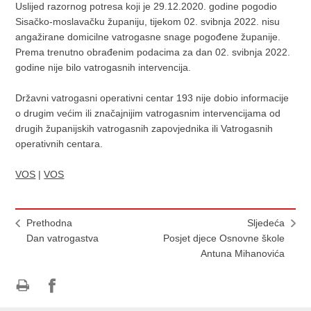
Uslijed razornog potresa koji je 29.12.2020. godine pogodio
Sisačko-moslavačku županiju, tijekom 02. svibnja 2022. nisu
angažirane domicilne vatrogasne snage pogođene županije.
Prema trenutno obrađenim podacima za dan 02. svibnja 2022.
godine nije bilo vatrogasnih intervencija.
Državni vatrogasni operativni centar 193 nije dobio informacije
o drugim većim ili značajnijim vatrogasnim intervencijama od
drugih županijskih vatrogasnih zapovjednika ili Vatrogasnih
operativnih centara.
VOS
|
VOS
Prethodna
Sljedeća
Dan vatrogastva
Posjet djece Osnovne škole
Antuna Mihanovića
Ispiši
Podijeli