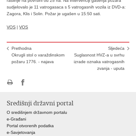
raslinje na površini od 25 ha. Na intervenciji gašenja požara
sudjelovalo je 11 vatrogasaca s 5 vatrogasnih vozila iz DVD-a:
Zagora, Klis i Solin. Požar je ugašen u 15:50 sati.
VOS
|
VOS
Prethodna
Sljedeća
Okrugli stol o varaždinskom
Suglasnost HVZ-a u svrhu
požaru 1776. - najava
izrade oznaka vatrogasnih
zvanja - uputa
Ispiši
Podijeli
stranicu
na
Središnji državni portal
Facebooku
O središnjem državnom portalu
e-Građani
Portal otvorenih podatka
e-Savjetovanja