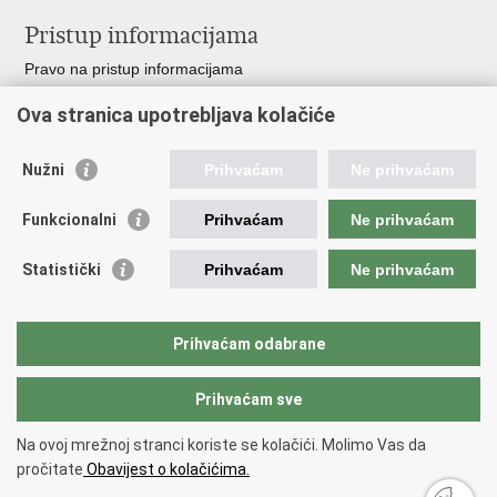
Pristup informacijama
Pravo na pristup informacijama
Zakoni i propisi
Ova stranica upotrebljava kolačiće
Pozivi za žurnu pomoć
Ministarstva i državna tijela
Nužni
Prihvaćam
Ne prihvaćam
Važne poveznice
Funkcionalni
Prihvaćam
Ne prihvaćam
Vlada RH
Povjerenik za informiranje
Statistički
Prihvaćam
Ne prihvaćam
Muzej hrvatskog vatrogastva
CTIF
The Federation of EUropean Fire Officers FEU
Prihvaćam odabrane
Intranet (samo za službenike HVZ)
Prihvaćam sve
Povratak na vrh
Na ovoj mrežnoj stranci koriste se kolačići. Molimo Vas da
Copyright © 2026 Hrvatska vatrogasna zajednica.
Uvjeti korištenja
.
Izjava
pročitate
Obavijest o kolačićima.
o pristupačnosti