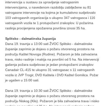
intervencija u sustavu za upravljanje vatrogasnim
intervencijama, u navedenom razdoblju zabilježene su 81
vatrogasne intervencije na kojima je kumulativno sudjelovalo
103 vatrogasnih organizacija s ukupno 347 vatrogasca i 116
vatrogasnih vozila te 1 protupožarnI zrakoplov. U požarima
raslinja procijenjena opožarena površina iznosi 35 ha.
Splitsko - dalmatinska županija
Dana 19. travnja u 13:00 sati ŽVOC Splitsko - dalmatinske
županije zaprimio je dojavu o požaru otvorenog prostora na
području Kaštel Novoga (Rudine). Požarom je bila zahvaćena
trava, nisko raslinje i makija na površini od 5 ha. Na intervenciji
gašenja požara sudjelovao je jedan protupožarni zrakoplov
Canadair CL-415 te ukupno 31 vatrogasac s 11 vatrogasnih
vozila iz JVP Trogir, DVD Kaštela i DVD Kaštel Gomilica. Požar
je ugašen u 15:00 sati.
Dana 19. travnja u 10:30 sati ŽVOC Splitsko - dalmatinske
županije zaprimio je dojavu o požaru otvorenog prostora na
području Niskog (Klis). Požarom je bila zahvaćena trava i nisko