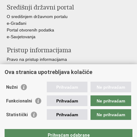
Središnji državni portal
Facebooku
O središnjem državnom portalu
e-Građani
Portal otvorenih podatka
e-Savjetovanja
Pristup informacijama
Pravo na pristup informacijama
Zakoni i propisi
Ova stranica upotrebljava kolačiće
Pozivi za žurnu pomoć
Ministarstva i državna tijela
Nužni
Prihvaćam
Ne prihvaćam
Važne poveznice
Funkcionalni
Prihvaćam
Ne prihvaćam
Vlada RH
Povjerenik za informiranje
Statistički
Prihvaćam
Ne prihvaćam
Muzej hrvatskog vatrogastva
CTIF
The Federation of EUropean Fire Officers FEU
Prihvaćam odabrane
Intranet (samo za službenike HVZ)