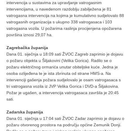
intervencija u sustavima za upravljanje vatrogasnim
intervencijama, u navedenom razdoblju zabilježena je 81
vatrogasna intervencija na kojima je kumulativno sudjelovalo 88
vatrogasnih organizacija s ukupno 338 vatrogasaca i 103
vatrogasna vozila. U požarima raslinja procijenjena opožarena
površina iznosi 29,07 ha.
Zagrebačka županija
Dana 01. siječnja u 18:09 sati ŽVOC Zagreb zaprimio je dojavu
o požaru objekta u Šiljakovini (Velika Gorica). Radilo se o
požaru električnog ormarića unutar obiteljske kuće. Jedna je
osoba ozlijeđena te je ista zbrinuta od strane HMS-a. Na
intervenciji gašenja požara sudjelovalo je osam vatrogasaca s
tri vatrogasna vozila iz JVP Velika Gorica i DVD-a Šiljakovina.
Požar je ugašen, a intervencija vatrogasaca završila je 20:45
sati.
Zadarska županija
Dana 01. siječnja u 17:04 sati ŽVOC Zadar zaprimio je dojavu o
požaru otvorenog prostora na području općine Zemunik Donji.