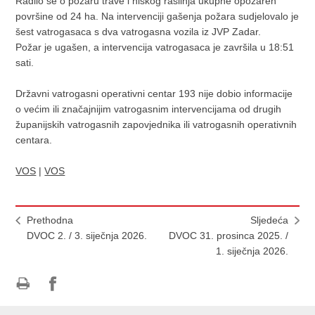
Radilo se o požaru trave i niskog raslinja ukupne opožaren
površine od 24 ha. Na intervenciji gašenja požara sudjelovalo je
šest vatrogasaca s dva vatrogasna vozila iz JVP Zadar.
Požar je ugašen, a intervencija vatrogasaca je završila u 18:51
sati.
Državni vatrogasni operativni centar 193 nije dobio informacije
o većim ili značajnijim vatrogasnim intervencijama od drugih
županijskih vatrogasnih zapovjednika ili vatrogasnih operativnih
centara.
VOS
|
VOS
Prethodna
Sljedeća
DVOC 2. / 3. siječnja 2026.
DVOC 31. prosinca 2025. /
1. siječnja 2026.
Ispiši
Podijeli
stranicu
na