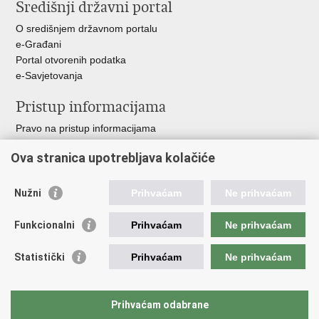
Središnji državni portal
O središnjem državnom portalu
e-Građani
Portal otvorenih podatka
e-Savjetovanja
Pristup informacijama
Pravo na pristup informacijama
Zakoni i propisi
Ova stranica upotrebljava kolačiće
Pozivi za žurnu pomoć
Ministarstva i državna tijela
Nužni
Prihvaćam
Ne prihvaćam
Važne poveznice
Funkcionalni
Prihvaćam
Ne prihvaćam
Vlada RH
Povjerenik za informiranje
Statistički
Prihvaćam
Ne prihvaćam
Muzej hrvatskog vatrogastva
CTIF
The Federation of EUropean Fire Officers FEU
Prihvaćam odabrane
Intranet (samo za službenike HVZ)