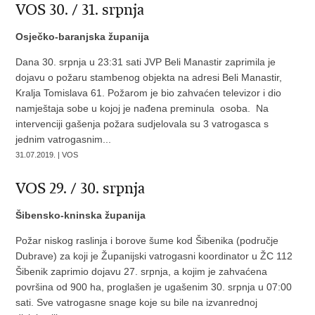
VOS 30. / 31. srpnja
Osječko-baranjska županija
Dana 30. srpnja u 23:31 sati JVP Beli Manastir zaprimila je
dojavu o požaru stambenog objekta na adresi Beli Manastir,
Kralja Tomislava 61. Požarom je bio zahvaćen televizor i dio
namještaja sobe u kojoj je nađena preminula osoba. Na
intervenciji gašenja požara sudjelovala su 3 vatrogasca s
jednim vatrogasnim...
31.07.2019. | VOS
VOS 29. / 30. srpnja
Šibensko-kninska županija
Požar niskog raslinja i borove šume kod Šibenika (područje
Dubrave) za koji je Županijski vatrogasni koordinator u ŽC 112
Šibenik zaprimio dojavu 27. srpnja, a kojim je zahvaćena
površina od 900 ha, proglašen je ugašenim 30. srpnja u 07:00
sati. Sve vatrogasne snage koje su bile na izvanrednoj