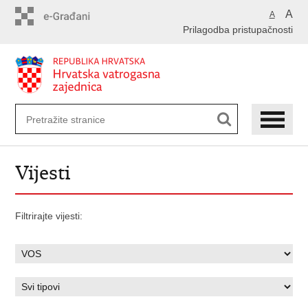
Preskoči
A
A
na
Prilagodba pristupačnosti
glavni
sadržaj
Vijesti
Filtrirajte vijesti: