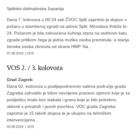
Splitsko-dalmatinska županija
Dana 7. kolovoza u 00:24 sati ŽVOC Split zaprimio je dojavu o
požaru u stambenoj zgradi na adresi Split, Miroslava Krleže br.
24. Požarom je bila zahvaćena kuhinja stana na sedmom katu
zgrade prilikom čega je jedna muška osoba preminula, a starija
ženska osoba zbrinuta od strane HMP. Na...
07.08.2019. | VOS
VOS 2. / 3. kolovoza
Grad Zagreb
Dana 02. kolovoza u poslijepodnevnim satima područje grada
Zagreba zahvatilo je kišno nevrijeme praćeno vjetrom koje je za
posljedicu imalo lom stabala i grana koje je bilo potrebno
ukloniti s privatnih i javnih površina. VOC grada Zagreba
zaprimio je 15 takvih dojava te je ukupno na tehničkim
intervencijama...
03.08.2019. | VOS