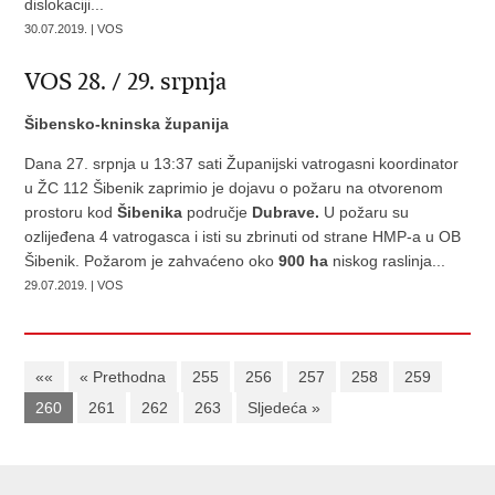
dislokaciji...
30.07.2019. | VOS
VOS 28. / 29. srpnja
Šibensko-kninska županija
Dana 27. srpnja u 13:37 sati Županijski vatrogasni koordinator
u ŽC 112 Šibenik zaprimio je dojavu o požaru na otvorenom
prostoru kod
Šibenika
područje
Dubrave.
U požaru su
ozlijeđena 4 vatrogasca i isti su zbrinuti od strane HMP-a u OB
Šibenik. Požarom je zahvaćeno oko
900 ha
niskog raslinja...
29.07.2019. | VOS
««
« Prethodna
255
256
257
258
259
260
261
262
263
Sljedeća »