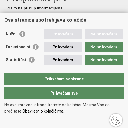
Pravo na pristup informacijama
Zakoni i propisi
Ova stranica upotrebljava kolačiće
Pozivi za žurnu pomoć
Ministarstva i državna tijela
Nužni
Prihvaćam
Ne prihvaćam
Važne poveznice
Funkcionalni
Prihvaćam
Ne prihvaćam
Vlada RH
Povjerenik za informiranje
Statistički
Prihvaćam
Ne prihvaćam
Muzej hrvatskog vatrogastva
CTIF
The Federation of EUropean Fire Officers FEU
Prihvaćam odabrane
Intranet (samo za službenike HVZ)
Prihvaćam sve
Povratak na vrh
Na ovoj mrežnoj stranci koriste se kolačići. Molimo Vas da
Copyright © 2026 Hrvatska vatrogasna zajednica.
Uvjeti korištenja
.
Izjava
pročitate
Obavijest o kolačićima.
o pristupačnosti