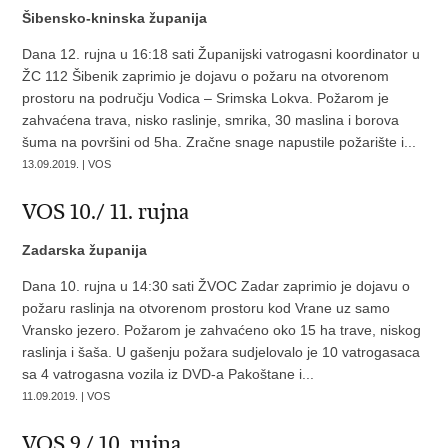
Šibensko-kninska županija
Dana 12. rujna u 16:18 sati Županijski vatrogasni koordinator u
ŽC 112 Šibenik zaprimio je dojavu o požaru na otvorenom
prostoru na području Vodica – Srimska Lokva. Požarom je
zahvaćena trava, nisko raslinje, smrika, 30 maslina i borova
šuma na površini od 5ha. Zračne snage napustile požarište i...
13.09.2019. | VOS
VOS 10./ 11. rujna
Zadarska županija
Dana 10. rujna u 14:30 sati ŽVOC Zadar zaprimio je dojavu o
požaru raslinja na otvorenom prostoru kod Vrane uz samo
Vransko jezero. Požarom je zahvaćeno oko 15 ha trave, niskog
raslinja i šaša. U gašenju požara sudjelovalo je 10 vatrogasaca
sa 4 vatrogasna vozila iz DVD-a Pakoštane i...
11.09.2019. | VOS
VOS 9./ 10. rujna