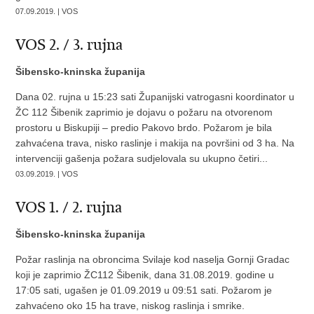
07.09.2019. | VOS
VOS 2. / 3. rujna
Šibensko-kninska županija
Dana 02. rujna u 15:23 sati Županijski vatrogasni koordinator u
ŽC 112 Šibenik zaprimio je dojavu o požaru na otvorenom
prostoru u Biskupiji – predio Pakovo brdo. Požarom je bila
zahvaćena trava, nisko raslinje i makija na površini od 3 ha. Na
intervenciji gašenja požara sudjelovala su ukupno četiri...
03.09.2019. | VOS
VOS 1. / 2. rujna
Šibensko-kninska županija
Požar raslinja na obroncima Svilaje kod naselja Gornji Gradac
koji je zaprimio ŽC112 Šibenik, dana 31.08.2019. godine u
17:05 sati, ugašen je 01.09.2019 u 09:51 sati. Požarom je
zahvaćeno oko 15 ha trave, niskog raslinja i smrike.