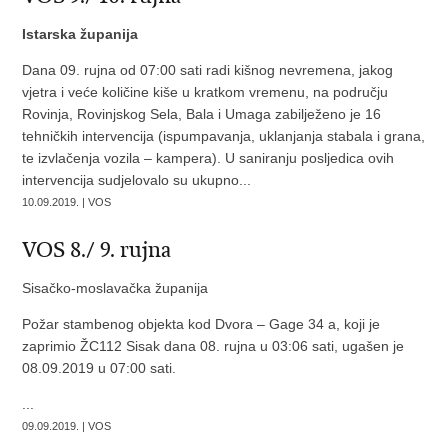
Istarska županija
Dana 09. rujna od 07:00 sati radi kišnog nevremena, jakog
vjetra i veće količine kiše u kratkom vremenu, na području
Rovinja, Rovinjskog Sela, Bala i Umaga zabilježeno je 16
tehničkih intervencija (ispumpavanja, uklanjanja stabala i grana,
te izvlačenja vozila – kampera). U saniranju posljedica ovih
intervencija sudjelovalo su ukupno...
10.09.2019. | VOS
VOS 8./ 9. rujna
Sisačko-moslavačka županija
Požar stambenog objekta kod Dvora – Gage 34 a, koji je
zaprimio ŽC112 Sisak dana 08. rujna u 03:06 sati, ugašen je
08.09.2019 u 07:00 sati.
...
09.09.2019. | VOS