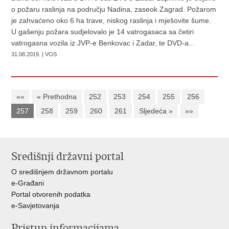
o požaru raslinja na području Nadina, zaseok Zagrad. Požarom
je zahvaćeno oko 6 ha trave, niskog raslinja i mješovite šume.
U gašenju požara sudjelovalo je 14 vatrogasaca sa četiri
vatrogasna vozila iz JVP-e Benkovac i Zadar, te DVD-a...
31.08.2019. | VOS
««
« Prethodna
252
253
254
255
256
257
258
259
260
261
Sljedeća »
»»
Središnji državni portal
O središnjem državnom portalu
e-Građani
Portal otvorenih podatka
e-Savjetovanja
Pristup informacijama