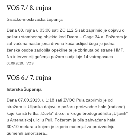
VOS 7./ 8. rujna
Sisačko-moslavačka županija
Dana 08. rujna u 03:06 sati ŽC 112 Sisak zaprimio je dojavu o
požaru stambenog objekta kod Dvora – Gage 34 a. Požarom je
zahvaćena nastanjena drvena kuća uslijed čega je jedna
ženska osoba zadobila opekline te je zbrinuta od strane HMP.
Na intervenciji gašenja požara sudjeluje 14 vatrogasaca...
08.09.2019. | VOS
VOS 6./ 7. rujna
Istarska županija
Dana 07.09.2019. u 1:18 sati ŽVOC Pula zaprimio je od
stražara iz Uljanika dojavu o požaru proizvodne hale (radione)
koje koristi tvrtka „Đuvla“ d.o.o. u krugu brodogradilišta „Uljanik“
u Arsenalskoj ulici u Puli. Požarom je bila zahvaćena hala
30×10 metara u kojem je izgorio materijal za proizvodnju
gumenih amortizera...