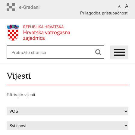
Preskoči
A
A
na
Prilagodba pristupačnosti
glavni
sadržaj
Vijesti
Filtrirajte vijesti: