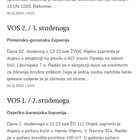
33 UN 1203. Reformer...
05.11.2019. | VOS
VOS 2. / 3. studenoga
Primorsko-goranska županija
Dana 02. studenog u 13:10 sati ŽVOC Rijeka zaprimila je
dojavu o eksploziji na plovilu u ACI marini Opatija na adresi
Ičići, Liburnijska 7 a. Radilo se o eksploziji boce sa sredstvom
za čišćenje brodice prilikom čega je jedna osoba zadobila lakše
tjelesne ozlijede te je zbrinuta od strane...
04.11.2019. | VOS
VOS 1. / 2. studenoga
Osječko-baranjska županija
Dana 1. studenoga u 11:13 sati ŽC 112 Osijek zaprimio je
dojavu o požaru kuće u mjestu Viljevo, V. Nazora 32a. Radilo
se o požaru krovišta površine 100 m?. U gašenju požara