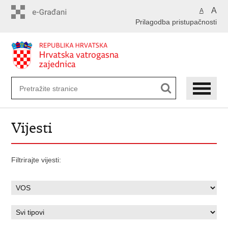
Preskoči
A
A
na
Prilagodba pristupačnosti
glavni
sadržaj
Vijesti
Filtrirajte vijesti: