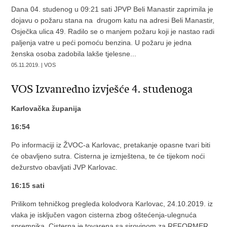
Dana 04. studenog u 09:21 sati JPVP Beli Manastir zaprimila je
dojavu o požaru stana na drugom katu na adresi Beli Manastir,
Osječka ulica 49. Radilo se o manjem požaru koji je nastao radi
paljenja vatre u peći pomoću benzina. U požaru je jedna
ženska osoba zadobila lakše tjelesne...
05.11.2019. | VOS
VOS Izvanredno izvješće 4. studenoga
Karlovačka županija
16:54
Po informaciji iz ŽVOC-a Karlovac, pretakanje opasne tvari biti
će obavljeno sutra. Cisterna je izmještena, te će tijekom noći
dežurstvo obavljati JVP Karlovac.
16:15 sati
Prilikom tehničkog pregleda kolodvora Karlovac, 24.10.2019. iz
vlaka je isključen vagon cisterna zbog oštećenja-ulegnuća
spremnika. Cisterna je tovarena sa sirovinom za REFORMER