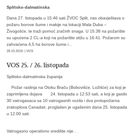
Splitsko-dalmatinska
Dana 27. listopada u 15:46 sati ŽVOC Split, nas obavještava o
požaru borove šume i makije na lokaciji Mala Duba –
Živogošće, te traži pomoć zračnih snaga. U 15:38 na požarište
su upućena 2 CL-a koji na požarište stižu u 16:41. Požarom su
zahvaćena 4,5 ha borove šume i...
28.10.2019. | VOS
VOS 25. / 26. listopada
Splitsko-dalmatinska županija
Požar raslinja na Otoku Braču (Bobovišće, Ložišće) za koji je
zaprimljena dojava 24. listopada u 12:53 sati, a koji je gasilo
30 vatrogasaca sa 10 vatrogasnih vozila i dva protupožarna
zrakoplova Canadair, proglašen je ugašenim dana 25. listopada
u 12:00 sati.
Vatrogasno operativno središte nije...