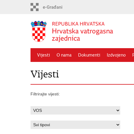
Preskoči
na
glavni
sadržaj
Vijesti
O nama
Dokumenti
Izdvojeno
Vijesti
Filtrirajte vijesti: