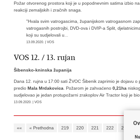
Požar otvorenog prostora koji je u popodnevnim satima izbio na Č
reakciji zemaljskih i zračnih snaga.
"Hvala svim vatrogascima, županijskom vatrogasnom zapo
vatrogasnih postrojbi, DVD-ova i DVIP-a Split, djelatnic
koji su sudjelovali u...
13.09.2020. | VOS
VOS 12. / 13. rujan
Šibensko-kninska županija
Dana 12. rujna u 17:00 sati ŽVOC Šibenik zaprimio je dojavu 
predio
Mala Mrdakovica
. Požarom je zahvaćeno
0,21ha
niskog
sudjelovao je jedan protupožarni zrakoplov Air Tractor koji je bio
13.09.2020. | VOS
Ov
««
« Prethodna
219
220
221
222
223
2
Nu