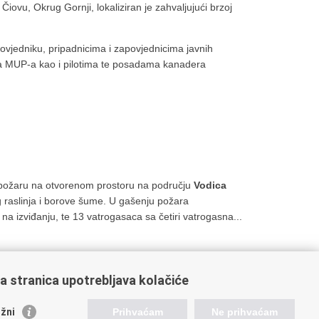
iovu, Okrug Gornji, lokaliziran je zahvaljujući brzoj
vjedniku, pripadnicima i zapovjednicima javnih
ima MUP-a kao i pilotima te posadama kanadera
o požaru na otvorenom prostoru na području
Vodica
 raslinja i borove šume. U gašenju požara
 na izviđanju, te 13 vatrogasaca sa četiri vatrogasna...
a stranica upotrebljava kolačiće
24
225
226
227
228
Sljedeća »
»»
žni
Prihvaćam
Ne prihvaćam