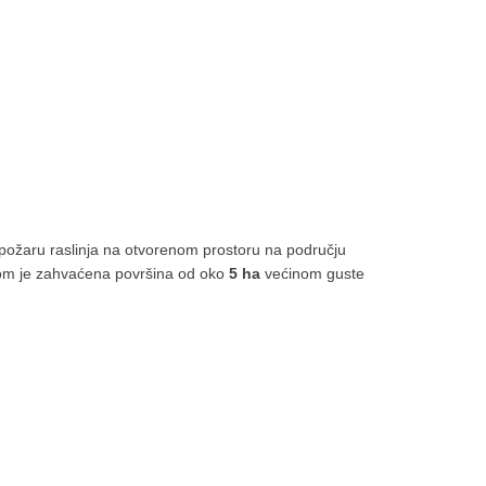
požaru raslinja na otvorenom prostoru na području
om je zahvaćena površina od oko
5 ha
većinom guste