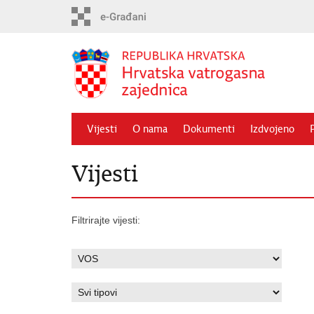
Preskoči
na
glavni
sadržaj
Vijesti
O nama
Dokumenti
Izdvojeno
Vijesti
Filtrirajte vijesti: