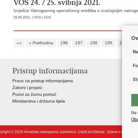
VOS 24. / 25. svibnja 2021.
Izvješće Vatrogasnog operativnog središta o značajnijim vatroga
25.05.2021. | VOS | VOS
Ov
««
« Prethodna
196
197
198
199
200
2
Nu
Fu
Pristup informacijama
V
St
Pravo na pristup informacijama
Vl
Zakoni i propisi
Pov
Pozivi za žurnu pomoć
Muz
Ministarstva i državna tijela
CT
The
Na 
Int
Oba
yright © 2026 Hrvatska vatrogasna zajednica.
Uvjeti korištenja
.
Izjava o pristupačn