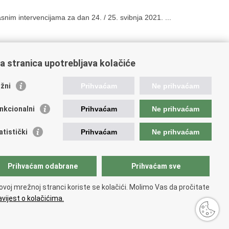
snim intervencijama za dan 24. / 25. svibnja 2021. ...
a stranica upotrebljava kolačiće
01
202
203
204
205
Sljedeća »
»»
žni
Prihvaćam
Ne prihvaćam
nkcionalni
Prihvaćam
Ne prihvaćam
ažne poveznice
atistički
Prihvaćam
Ne prihvaćam
ada RH
jerenik za informiranje
ej hrvatskog vatrogastva
Prihvaćam odabrane
Prihvaćam sve
IF
 Federation of EUropean Fire Officers FEU
ovoj mrežnoj stranci koriste se kolačići. Molimo Vas da pročitate
ranet (samo za službenike HVZ)
vijest o kolačićima.
osti